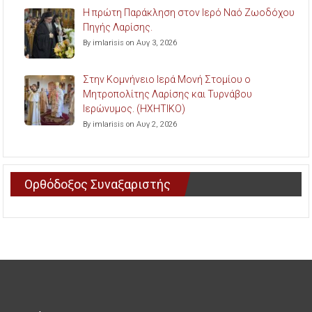
Η πρώτη Παράκληση στον Ιερό Ναό Ζωοδόχου
Πηγής Λαρίσης.
By imlarisis on Αυγ 3, 2026
Στην Κομνήνειο Ιερά Μονή Στομίου ο
Μητροπολίτης Λαρίσης και Τυρνάβου
Ιερώνυμος. (ΗΧΗΤΙΚΟ)
By imlarisis on Αυγ 2, 2026
Ορθόδοξος Συναξαριστής