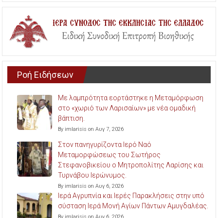
Ροή Ειδήσεων
Με λαμπρότητα εορτάστηκε η Μεταμόρφωση
στο «χωριό των Λαρισαίων» με νέα ομαδική
βάπτιση.
By imlarisis on Αυγ 7, 2026
Στον πανηγυρίζοντα Ιερό Ναό
Μεταμορφώσεως του Σωτήρος
Στεφανοβικείου ο Μητροπολίτης Λαρίσης και
Τυρνάβου Ιερώνυμος.
By imlarisis on Αυγ 6, 2026
Ιερά Αγρυπνία και Ιερές Παρακλήσεις στην υπό
σύσταση Ιερά Μονή Αγίων Πάντων Αμυγδαλέας.
By imlarisis on Αυγ 6, 2026