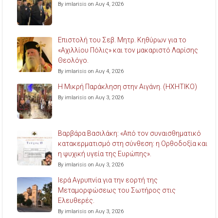
By imlarisis on Αυγ 4, 2026
Επιστολή του Σεβ. Μητρ. Κηθύρων για το
«Αχιλλίου Πόλις» και τον μακαριστό Λαρίσης
Θεολόγο.
By imlarisis on Αυγ 4, 2026
Η Μικρή Παράκληση στην Αιγάνη. (ΗΧΗΤΙΚΟ)
By imlarisis on Αυγ 3, 2026
Βαρβάρα Βασιλάκη: «Από τον συναισθηματικό
κατακερματισμό στη σύνθεση: η Ορθοδοξία και
η ψυχική υγεία της Ευρώπης».
By imlarisis on Αυγ 3, 2026
Ιερά Αγρυπνία για την εορτή της
Μεταμορφώσεως του Σωτήρος στις
Ελευθερές.
By imlarisis on Αυγ 3, 2026