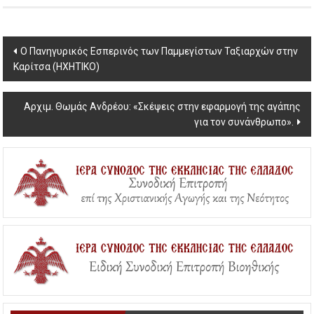
Post
Ο Πανηγυρικός Εσπερινός των Παμμεγίστων Ταξιαρχών στην
Καρίτσα (HXHTIKO)
navigation
Αρχιμ. Θωμάς Ανδρέου: «Σκέψεις στην εφαρμογή της αγάπης
για τον συνάνθρωπο».