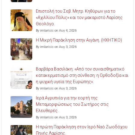
Επιστολή του Σεβ. Μητρ. Κηθύρων για το
«Αχιλλίου Πόλις» και τον μακαριστό Λαρίσης
Θεολόγο.
By imlarisis on Αυγ 4, 2026
Η Μικρή Παράκληση στην Αιγάνη. (ΗΧΗΤΙΚΟ)
By imlarisis on Αυγ 3, 2026
Βαρβάρα Βασιλάκη: «Από τον συναισθηματικό
κατακερματισμό στη σύνθεση: η Ορθοδοξία και
η ψυχική υγεία της Ευρώπης».
By imlarisis on Αυγ 3, 2026
Ιερά Αγρυπνία για την εορτή της
Μεταμορφώσεως του Σωτήρος στις
Ελευθερές.
By imlarisis on Αυγ 3, 2026
Η πρώτη Παράκληση στον Ιερό Ναό Ζωοδόχου
Πηγής Λαρίσης.