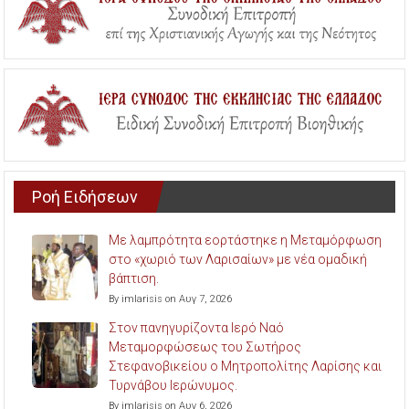
Ροή Ειδήσεων
Με λαμπρότητα εορτάστηκε η Μεταμόρφωση
στο «χωριό των Λαρισαίων» με νέα ομαδική
βάπτιση.
By imlarisis on Αυγ 7, 2026
Στον πανηγυρίζοντα Ιερό Ναό
Μεταμορφώσεως του Σωτήρος
Στεφανοβικείου ο Μητροπολίτης Λαρίσης και
Τυρνάβου Ιερώνυμος.
By imlarisis on Αυγ 6, 2026