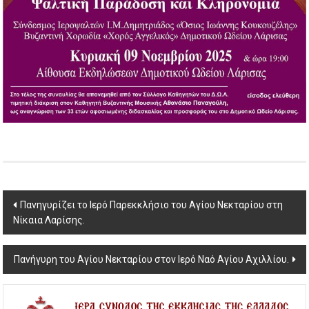
Post
Πανηγυρίζει το Ιερό Παρεκκλήσιο του Αγίου Νεκταρίου στη
Νίκαια Λαρίσης.
navigation
Πανήγυρη του Αγίου Νεκταρίου στον Ιερό Ναό Αγίου Αχιλλίου.