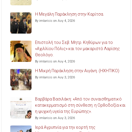
Η Μεγάλη Παράκληση στην Καρίτσα.
By imlarisis on Αυγ 4, 2026
Επιστολή του Σεβ. Μητρ. Κηθύρων για το
«Αχιλλίου Πόλις» και τον μακαριστό Λαρίσης
Θεολόγο.
By imlarisis on Αυγ 4, 2026
Η Μικρή Παράκληση στην Αιγάνη. (ΗΧΗΤΙΚΟ)
By imlarisis on Αυγ 3, 2026
Βαρβάρα Βασιλάκη: «Από τον συναισθηματικό
κατακερματισμό στη σύνθεση: η Ορθοδοξία και
η ψυχική υγεία της Ευρώπης».
By imlarisis on Αυγ 3, 2026
Ιερά Αγρυπνία για την εορτή της