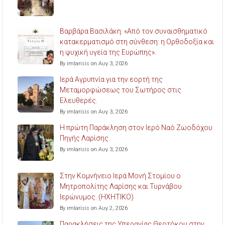
Βαρβάρα Βασιλάκη: «Από τον συναισθηματικό
κατακερματισμό στη σύνθεση: η Ορθοδοξία και
η ψυχική υγεία της Ευρώπης».
By imlarisis on Αυγ 3, 2026
Ιερά Αγρυπνία για την εορτή της
Μεταμορφώσεως του Σωτήρος στις
Ελευθερές.
By imlarisis on Αυγ 3, 2026
Η πρώτη Παράκληση στον Ιερό Ναό Ζωοδόχου
Πηγής Λαρίσης.
By imlarisis on Αυγ 3, 2026
Στην Κομνήνειο Ιερά Μονή Στομίου ο
Μητροπολίτης Λαρίσης και Τυρνάβου
Ιερώνυμος. (ΗΧΗΤΙΚΟ)
By imlarisis on Αυγ 2, 2026
Παρακλήσεις της Υπεραγίας Θεοτόκου στην