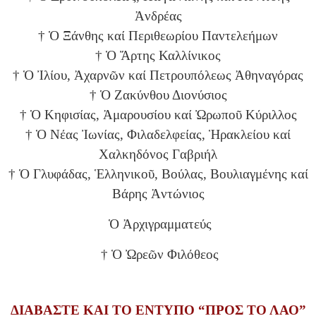
Ἀνδρέας
† Ὁ Ξάνθης καί Περιθεωρίου Παντελεήμων
† Ὁ Ἄρτης Καλλίνικος
† Ὁ Ἰλίου, Ἀχαρνῶν καί Πετρουπόλεως Ἀθηναγόρας
† Ὁ Ζακύνθου Διονύσιος
† Ὁ Κηφισίας, Ἀμαρουσίου καί Ὠρωποῦ Κύριλλος
† Ὁ Νέας Ἰωνίας, Φιλαδελφείας, Ἡρακλείου καί
Χαλκηδόνος Γαβριήλ
† Ὁ Γλυφάδας, Ἑλληνικοῦ, Βούλας, Βουλιαγμένης καί
Βάρης Ἀντώνιος
Ὁ Ἀρχιγραμματεύς
† Ὁ Ὠρεῶν Φιλόθεος
ΔΙΑΒΑΣΤΕ ΚΑΙ ΤΟ ΕΝΤΥΠΟ “ΠΡΟΣ ΤΟ ΛΑΟ”