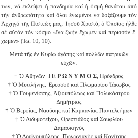
των, νά ἐ­κλεί­ψει ἡ παν­δη­μί­α καί ἡ ὀ­σμή θα­νά­του ἀ­πό
τήν ἀν­θρω­πό­τη­τα καί ὅ­λοι ἑ­νω­μέ­νοι νά δο­ξά­ζου­με τόν
Ἀρ­χη­γό τῆς Πί­στε­ώς μας, Ἰ­η­σοῦ Χρι­στό, ὁ Ὁ­ποῖ­ος ἦλ­θε
σέ αὐ­τόν τόν κό­σμο «
ἵνα ζω­ήν ἔχω­μεν καί πε­ρισ­σόν ἔ­
χω­μεν» (Ἰω. 10, 10).
Μετά τῆς ἐν Κυρίῳ ἀγάπης καί πολλῶν πατρικῶν
εὐχῶν.
† Ὁ Ἀθηνῶν
Ι Ε Ρ Ω Ν Υ Μ Ο Σ
, Πρόεδρος
† Ὁ Μυτιλήνης, Ἐρεσσοῦ καί Πλωμαρίου Ἰάκωβος
† Ὁ Γουμενίσσης, Ἀξιουπόλεως καί Πολυκάστρου
Δημήτριος
† Ὁ Βεροίας, Ναούσης καί Καμπανίας Παντελεήμων
† Ὁ Διδυμοτείχου, Ὀρεστιάδος καί Σουφλίου
Δαμασκηνός
† Ὁ Δρυϊνουπόλεως, Πωγωνιανῆς καί Κονίτσης