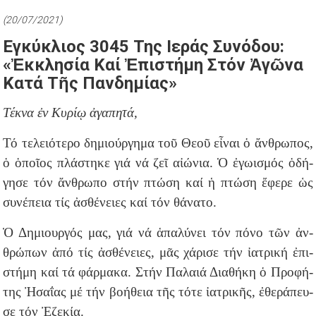
(20/07/2021)
Εγκύκλιος 3045 Της Ιεράς Συνόδου:
«Ἐκκλησία Καί Ἐπιστήμη Στόν Ἀγῶνα
Κατά Τῆς Πανδημίας»
Τέκνα ἐν Κυρίῳ ἀγαπητά,
Τό τε­λει­ό­τε­ρο δη­μι­ούρ­γη­μα τοῦ Θε­οῦ εἶ­ναι ὁ ἄν­θρω­πος,
ὁ ὁ­ποῖ­ος πλά­στη­κε γιά νά ζεῖ αἰ­ώ­νια. Ὁ ἐ­γω­ι­σμός ὁ­δή­
γη­σε τόν ἄν­θρω­πο στήν πτώ­ση καί ἡ πτώ­ση ἔ­φε­ρε ὡς
συ­νέ­πεια τίς ἀ­σθέ­νει­ες καί τόν θά­να­το.
Ὁ Δη­μι­ουρ­γός μας, γιά νά ἁ­πα­λύ­νει τόν πό­νο τῶν ἀν­
θρώ­πων ἀπό τίς ἀ­σθέ­νει­ες, μᾶς χά­ρι­σε τήν ἰ­α­τρι­κή ἐ­πι­
στή­μη καί τά φάρ­μα­κα. Στήν Πα­λαι­ά Δι­α­θή­κη ὁ Προ­φή­
της Ἠ­σα­ΐ­ας μέ τήν βο­ή­θεια τῆς τό­τε ἰ­α­τρι­κῆς, ἐ­θε­ρά­πευ­
σε τόν Ἐ­ζε­κί­α.