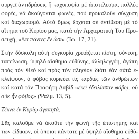
ουρ­γεῖ ἀντι­δρά­σεις ἤ κα­χυ­πο­ψί­α μέ ἀ­πο­τέ­λε­σμα, πολ­λές
φο­ρές, νά ἀ­κού­γον­ται φω­νές, πού προ­κα­λοῦν σύγ­χυ­ση
καί δι­α­χω­ρι­σμό. Αὐ­τό ὅ­μως ἔρ­χε­ται σέ ἀν­τί­θε­ση μέ τό
αἴ­τη­μα τοῦ Κυ­ρί­ου μας, κα­τά τήν Ἀρ­χι­ε­ρα­τι­κή Του Προ­
σευ­χή, «
ἵ­να πάν­τες ἕν ὦ­σι
» (Ἰω. 17, 21).
Στήν δύ­σκο­λη αὐ­τή συγ­κυ­ρί­α χρει­ά­ζε­ται πί­στη, σύ­νε­ση,
τα­πεί­νω­ση, ὑ­ψη­λό αἴ­σθη­μα εὐ­θύ­νης, ἀλ­λη­λεγ­γύ­η, ἀ­γά­πη
πρός τόν Θεό καί πρός τόν πλη­σί­ον δι­ό­τι ἐάν αὐ­τά ἐ­
κλεί­ψουν, ὁ φό­βος κυ­ρι­εύ­ει τίς καρ­διές τῶν ἀν­θρώ­πων
καί κα­τά τόν Προ­φή­τη Δα­βίδ «
ἐ­κεῖ ἐ­δει­λί­α­σαν φό­βῳ, οὗ
οὐκ ἦν φό­βος
» (Ψαλμ. 13, 5).
Τέκνα ἐν Κυρίῳ ἀγαπητά,
Σᾶς κα­λοῦ­με νά ἀ­κοῦ­τε τήν φω­νή τῆς ἐπι­στή­μης καί
τῶν εἰ­δι­κῶν, οἱ ὁ­ποῖ­οι πάν­το­τε μέ ὑ­ψη­λό αἴ­σθη­μα εὐ­θύ­