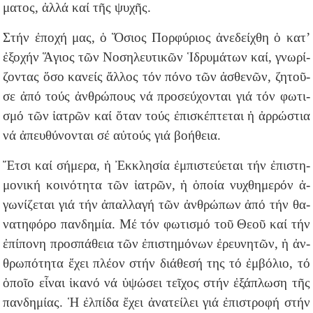
μα­τος, ἀλ­λά καί τῆς ψυ­χῆς.
Στήν ἐ­πο­χή μας, ὁ Ὅ­σιος Πορ­φύ­ριος ἀ­νε­δεί­χθη ὁ κα­τ’
ἐ­ξο­χήν Ἅγιος τῶν Νο­ση­λευ­τι­κῶν Ἱ­δρυ­μά­των καί, γνω­ρί­
ζον­τας ὅ­σο κα­νείς ἄλ­λος τόν πό­νο τῶν ἀ­σθε­νῶν, ζη­τοῦ­
σε ἀ­πό τούς ἀν­θρώ­πους νά προ­σεύ­χον­ται γιά τόν φω­τι­
σμό τῶν ἰα­τρῶν καί ὅ­ταν τούς ἐ­πι­σκέ­πτε­ται ἡ ἀρ­ρώ­στια
νά ἀ­πευ­θύ­νον­ται σέ αὐ­τούς γιά βο­ή­θεια.
Ἔ­τσι καί σή­με­ρα, ἡ Ἐκ­κλη­σί­α ἐμ­πι­στεύ­ε­ται τήν ἐ­πι­στη­
μο­νι­κή κοι­νό­τη­τα τῶν ἰα­τρῶν, ἡ ὁ­ποί­α νυ­χθη­με­ρόν ἀ­
γω­νί­ζε­ται γιά τήν ἀ­παλ­λα­γή τῶν ἀν­θρώ­πων ἀ­πό τήν θα­
να­τη­φό­ρο παν­δη­μί­α. Μέ τόν φω­τι­σμό τοῦ Θε­οῦ καί τήν
ἐ­πί­πο­νη προ­σπά­θεια τῶν ἐ­πι­στη­μό­νων ἐ­ρευ­νη­τῶν, ἡ ἀν­
θρω­πό­τη­τα ἔ­χει πλέ­ον στήν δι­ά­θε­σή της τό ἐμ­βό­λιο, τό
ὁ­ποῖ­ο εἶ­ναι ἱ­κα­νό νά ὑ­ψώ­σει τεῖ­χος στήν ἐ­ξά­πλω­ση τῆς
παν­δη­μί­ας. Ἡ ἐλ­πί­δα ἔ­χει ἀ­να­τεί­λει γιά ἐ­πι­στρο­φή στήν