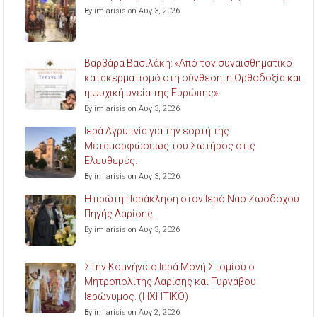
By imlarisis on Αυγ 3, 2026
Βαρβάρα Βασιλάκη: «Από τον συναισθηματικό
κατακερματισμό στη σύνθεση: η Ορθοδοξία και
η ψυχική υγεία της Ευρώπης».
By imlarisis on Αυγ 3, 2026
Ιερά Αγρυπνία για την εορτή της
Μεταμορφώσεως του Σωτήρος στις
Ελευθερές.
By imlarisis on Αυγ 3, 2026
Η πρώτη Παράκληση στον Ιερό Ναό Ζωοδόχου
Πηγής Λαρίσης.
By imlarisis on Αυγ 3, 2026
Στην Κομνήνειο Ιερά Μονή Στομίου ο
Μητροπολίτης Λαρίσης και Τυρνάβου
Ιερώνυμος. (ΗΧΗΤΙΚΟ)
By imlarisis on Αυγ 2, 2026