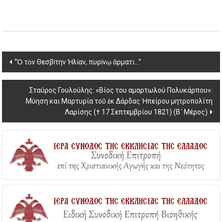
Post
“Ὁ τὸν Θεσβίτην Ἠλίαν, πυρίνῳ ἅρματι…”
navigation
Σταύρος Γουλούλης: «Βίος του αμαρτωλού Πολυκάρπου»:
Μύηση και Μαρτυρία τοῦ ἐκ Δάρδας Ἠπείρου μητροπολίτη
Λαρίσης († 17 Σεπτεμβρίου 1821) (Β´ Μέρος)