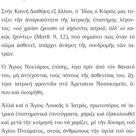
Στήν Και­νή Δι­α­θή­κη ἐξ ἄλ­λου, ὁ Ἴ­διος ὁ Κύ­ριός μας το­
νί­ζει τήν ἀ­ναγ­και­ό­τη­τα τῆς ἰ­α­τρι­κῆς ἐ­πι­στή­μης λέ­γον­
τας: «
οὐ χρεί­αν ἔ­χου­σιν οἱ ἰ­σχύ­ον­τες ἰα­τροῦ, ἀλ­λ’ οἱ κα­
κῶς ἔ­χον­τες
» (Ματθ. 9, 12), πού ση­μαί­νει πώς ὅταν τό
σῶ­μα ἀ­σθε­νεῖ, ὑ­πάρ­χει ἀ­νάγ­κη τῆς συν­δρο­μῆς τῶν ἰα­
τρῶν.
Ὁ Ἅ­γιος Νε­κτά­ριος ἐ­πί­σης, λί­γο πρίν ἀπό τόν θά­να­τό
του, μή ἀν­τέ­χον­τας τούς πό­νους τῆς ἀ­σθε­νείας του, ζή­
τη­σε ἰ­α­τρι­κή φρον­τί­δα στό Ἀ­ρε­ταί­ει­ο Νο­σο­κο­μεῖ­ο, ὅ­
που καί ἐκοιμήθη.
Ἀλ­λά καί ὁ Ἅ­γιος Λου­κᾶς ὁ Ἰ­α­τρός, πρω­το­πό­ρος σέ ἰ­α­
τρι­κά ἐ­πι­στη­μο­νι­κά ἐ­πι­τεύγ­μα­τα, χά­ρι­ζε καί ἐ­ξα­κο­λου­θεῖ
καί με­τά τήν κοί­μη­σή του νά χα­ρί­ζει, μέ τήν δύ­να­μη τοῦ
Ἁ­γί­ου Πνεύ­μα­τος, στούς ἀν­θρώ­πους τήν ὑ­γεί­α τοῦ σώ­