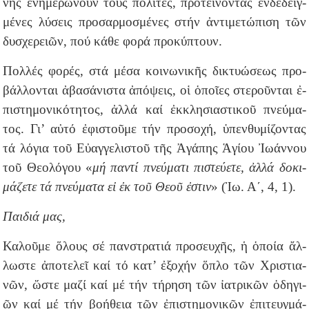
νης ἐ­νη­με­ρώ­νουν τούς πολίτες, προ­τεί­νον­τας ἐν­δε­δειγ­
μέ­νες λύ­σεις προ­σαρ­μο­σμέ­νες στήν ἀν­τι­με­τώ­πι­ση τῶν
δυ­σχε­ρει­ῶν, πού κά­θε φο­ρά προκύ­πτουν.
Πολ­λές φο­ρές, στά μέ­σα κοι­νω­νι­κῆς δι­κτυώσεως προ­
βάλ­λον­ται ἀβα­σά­νι­στα ἀ­πό­ψεις, οἱ ὁ­ποῖ­ες στε­ροῦν­ται ἐ­
πι­στη­μο­νι­κό­τη­τος, ἀλ­λά καί ἐκ­κλη­σι­α­στι­κοῦ πνεύ­μα­
τος. Γι’ αὐ­τό ἐ­φι­στοῦ­με τήν προ­σο­χή, ὑπεν­θυ­μί­ζον­τας
τά λό­για τοῦ Εὐαγγελιστοῦ τῆς Ἀγάπης Ἁγίου Ἰωάννου
τοῦ Θεολόγου «
μή παν­τί πνεύ­μα­τι πι­στεύ­ε­τε, ἀλ­λά δο­κι­
μά­ζε­τε τά πνεύ­μα­τα εἰ ἐκ τοῦ Θε­οῦ ἐ­στιν
» (Ἰω. Α΄, 4, 1).
Παιδιά μας,
Κα­λοῦ­με ὅ­λους σέ παν­στρα­τιά προ­σευ­χῆς, ἡ ὁ­ποί­α ἄλ­
λω­στε ἀ­πο­τε­λεῖ καί τό κα­τ’ ἐ­ξο­χήν ὅ­πλο τῶν Χρι­στια­
νῶν, ὥ­στε μα­ζί καί μέ τήν τή­ρη­ση τῶν ἰ­α­τρι­κῶν ὁ­δη­γι­
ῶν καί μέ τήν βο­ή­θεια τῶν ἐ­πι­στη­μο­νι­κῶν ἐ­πι­τευγ­μά­