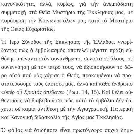
κα­νο­νι­κό­τη­τα, ἀλ­λά, κυ­ρί­ως, γιά τήν ἀνεμ­πό­δι­στη
συμμετοχή στά Θεῖα Μυστήρια τῆς Ἐκκλησίας μας, μέ
κο­ρύ­φω­ση τήν Κοι­νω­νί­α ὅ­λων μας κατά τό Μυ­στή­ριο
τῆς Θεί­ας Εὐ­χα­ρι­στί­ας.
Ἡ Ἱ­ε­ρά Σύ­νο­δος τῆς Ἐκ­κλη­σί­ας τῆς Ἑλ­λά­δος, γνω­ρί­
ζον­τας πώς ὁ ἐμ­βο­λια­σμός ἀ­πο­τε­λεῖ μέ­γι­στη πρά­ξη εὐ­
θύ­νης ἀ­πέ­ναν­τι στόν συ­νάν­θρω­πο, συ­νι­στᾶ σέ ὅ­λους, σέ
συνεννόηση μέ τόν ἰατρό τους, νά ἀ­ξι­ο­ποι­ή­σουν τό δῶ­
ρο αὐ­τό πού μᾶς χά­ρι­σε ὁ Θε­ός, προ­κει­μέ­νου νά προ­
στα­τεύ­σου­με τούς ἑ­αυ­τούς μας, ἀλ­λά καί κά­θε ἄν­θρω­πο
«
ὑ­πέρ οὗ Χρι­στός ἀ­πέ­θα­νε
» (Ρωμ. 14, 15). Καί θέ­λει αὐ­
θεν­τι­κῶς νά δι­α­βε­βαι­ώ­σει πώς αὐ­τό τό ἐμ­βό­λιο δέν ἔρ­
χε­ται σέ κα­μί­α ἀν­τί­θε­ση μέ τήν Ἁ­γι­ο­γρα­φι­κή, Πα­τε­ρι­κή
καί Κα­νο­νι­κή δι­δα­σκα­λί­α τῆς Ἁ­γί­ας μας Ἐκ­κλη­σί­ας.
Ὁ φό­βος γιά ὁ­τι­δή­πο­τε εἶ­ναι πρω­τό­γνω­ρο συ­χνά δη­μι­