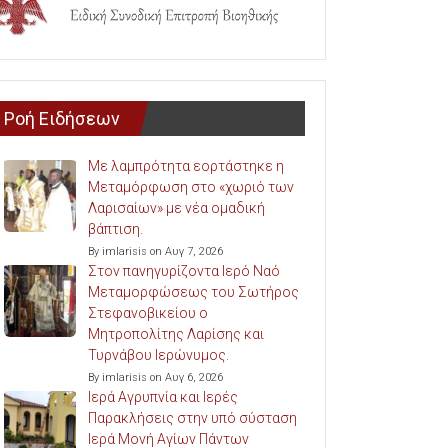
Ροή Ειδήσεων
Με λαμπρότητα εορτάστηκε η
Μεταμόρφωση στο «χωριό των
Λαρισαίων» με νέα ομαδική
βάπτιση.
By imlarisis on Αυγ 7, 2026
Στον πανηγυρίζοντα Ιερό Ναό
Μεταμορφώσεως του Σωτήρος
Στεφανοβικείου ο
Μητροπολίτης Λαρίσης και
Τυρνάβου Ιερώνυμος.
By imlarisis on Αυγ 6, 2026
Ιερά Αγρυπνία και Ιερές
Παρακλήσεις στην υπό σύσταση
Ιερά Μονή Αγίων Πάντων