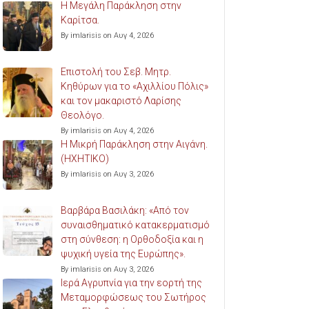
Η Μεγάλη Παράκληση στην
Καρίτσα.
By imlarisis on Αυγ 4, 2026
Επιστολή του Σεβ. Μητρ.
Κηθύρων για το «Αχιλλίου Πόλις»
και τον μακαριστό Λαρίσης
Θεολόγο.
By imlarisis on Αυγ 4, 2026
Η Μικρή Παράκληση στην Αιγάνη.
(ΗΧΗΤΙΚΟ)
By imlarisis on Αυγ 3, 2026
Βαρβάρα Βασιλάκη: «Από τον
συναισθηματικό κατακερματισμό
στη σύνθεση: η Ορθοδοξία και η
ψυχική υγεία της Ευρώπης».
By imlarisis on Αυγ 3, 2026
Ιερά Αγρυπνία για την εορτή της
Μεταμορφώσεως του Σωτήρος