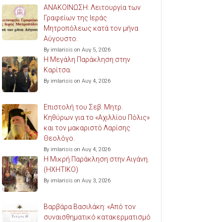
ΑΝΑΚΟΙΝΩΣΗ: Λειτουργία των
Γραφείων της Ιεράς
Μητροπόλεως κατά τον μήνα
Αύγουστο.
By imlarisis on Αυγ 5, 2026
Η Μεγάλη Παράκληση στην
Καρίτσα.
By imlarisis on Αυγ 4, 2026
Επιστολή του Σεβ. Μητρ.
Κηθύρων για το «Αχιλλίου Πόλις»
και τον μακαριστό Λαρίσης
Θεολόγο.
By imlarisis on Αυγ 4, 2026
Η Μικρή Παράκληση στην Αιγάνη.
(ΗΧΗΤΙΚΟ)
By imlarisis on Αυγ 3, 2026
Βαρβάρα Βασιλάκη: «Από τον
συναισθηματικό κατακερματισμό