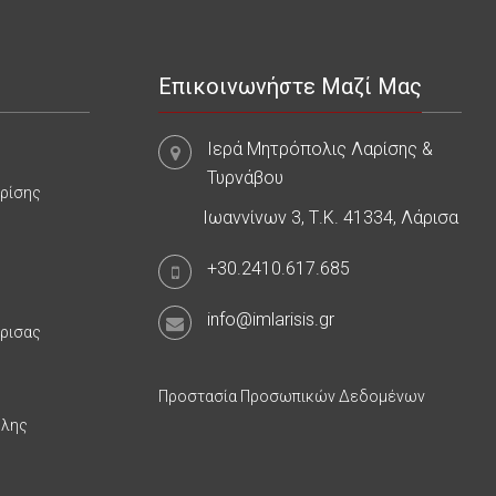
Επικοινωνήστε Μαζί Μας
Ιερά Μητρόπολις Λαρίσης &
Τυρνάβου
αρίσης
Ιωαννίνων 3, Τ.Κ. 41334, Λάρισα
+30.2410.617.685
info@imlarisis.gr
άρισας
Προστασία Προσωπικών Δεδομένων
υλης