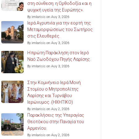
στη σύνθεση: η Ορθοδοξία και η
ψυχική υγεία της Ευρώπης».
By imlarisis on Αυγ 3, 2026
Ιερά Αγρυπνία για την εορτή της
Μεταμορφώσεως του Σωτήρος
στις Ελευθερές.
By imlarisis on Αυγ 3, 2026
Η πρώτη Παράκληση στον Ιερό
Ναό Ζωοδόχου Πηγής Λαρίσης.
By imlarisis on Αυγ 3, 2026
Στην Κομνήνειο Ιερά Μονή
Στομίου ο Μητροπολίτης
Λαρίσης και Τυρνάβου
Ιερώνυμος. (ΗΧΗΤΙΚΟ)
By imlarisis on Αυγ 2, 2026
Παρακλήσεις της Υπεραγίας
Θεοτόκου στην Παναγία του
Αρμενίου.
By imlarisis on Αυγ 2, 2026