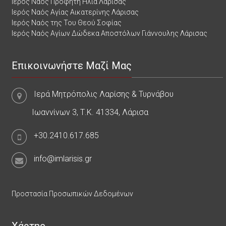
Ιερός Ναός Προφήτη Ηλία Λάρισας
Ιερός Ναός Αγίας Αικατερίνης Λάρισας
Ιερός Ναός της Του Θεού Σοφίας
Ιερός Ναός Αγίων Δώδεκα Αποστόλων Γιάννουλης Λάρισας
Επικοινωνήστε Μαζί Μας
Ιερά Μητρόπολις Λαρίσης & Τυρνάβου
Ιωαννίνων 3, Τ.Κ. 41334, Λάρισα
+30.2410.617.685
info@imlarisis.gr
Προστασία Προσωπικών Δεδομένων