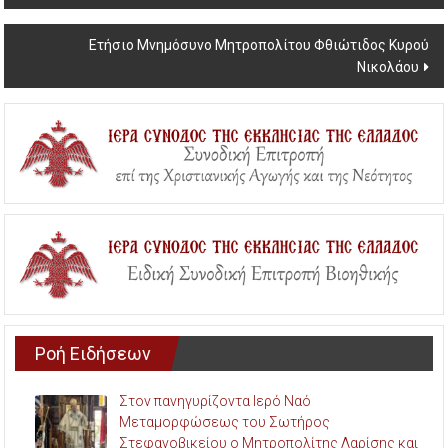
Ετήσιο Μνημόσυνο Μητροπολίτου Φθιώτιδος Κυρού
Νικολάου
Ροή Ειδήσεων
Στον πανηγυρίζοντα Ιερό Ναό
Μεταμορφώσεως του Σωτήρος
Στεφανοβικείου ο Μητροπολίτης Λαρίσης και