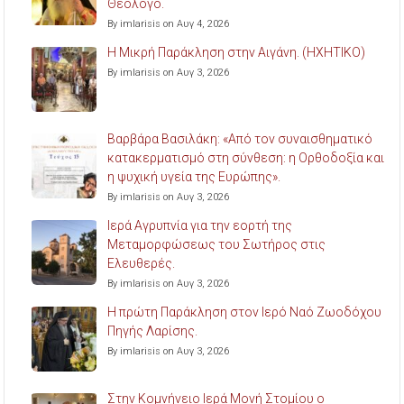
Θεολόγο.
By imlarisis on Αυγ 4, 2026
Η Μικρή Παράκληση στην Αιγάνη. (ΗΧΗΤΙΚΟ)
By imlarisis on Αυγ 3, 2026
Βαρβάρα Βασιλάκη: «Από τον συναισθηματικό
κατακερματισμό στη σύνθεση: η Ορθοδοξία και
η ψυχική υγεία της Ευρώπης».
By imlarisis on Αυγ 3, 2026
Ιερά Αγρυπνία για την εορτή της
Μεταμορφώσεως του Σωτήρος στις
Ελευθερές.
By imlarisis on Αυγ 3, 2026
Η πρώτη Παράκληση στον Ιερό Ναό Ζωοδόχου
Πηγής Λαρίσης.
By imlarisis on Αυγ 3, 2026
Στην Κομνήνειο Ιερά Μονή Στομίου ο