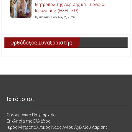
Μητροπολίτης Λαρίσης και Τυρνάβου
Ιερώνυμος. (ΗΧΗΤΙΚΟ)
By imlarisis on Αυγ 2, 2026
Ορθόδοξος Συναξαριστής
Ιστότοποι
Οικουμενικό Πατριαρχείο
Εκκλησία της Ελλάδος
Ιερός Μητροπολιτικός Ναός Αγίου Αχιλλίου Λαρίσης