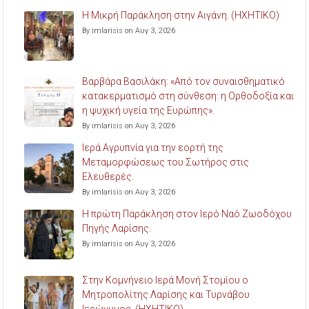
Η Μικρή Παράκληση στην Αιγάνη. (ΗΧΗΤΙΚΟ)
By imlarisis on Αυγ 3, 2026
Βαρβάρα Βασιλάκη: «Από τον συναισθηματικό
κατακερματισμό στη σύνθεση: η Ορθοδοξία και
η ψυχική υγεία της Ευρώπης».
By imlarisis on Αυγ 3, 2026
Ιερά Αγρυπνία για την εορτή της
Μεταμορφώσεως του Σωτήρος στις
Ελευθερές.
By imlarisis on Αυγ 3, 2026
Η πρώτη Παράκληση στον Ιερό Ναό Ζωοδόχου
Πηγής Λαρίσης.
By imlarisis on Αυγ 3, 2026
Στην Κομνήνειο Ιερά Μονή Στομίου ο
Μητροπολίτης Λαρίσης και Τυρνάβου