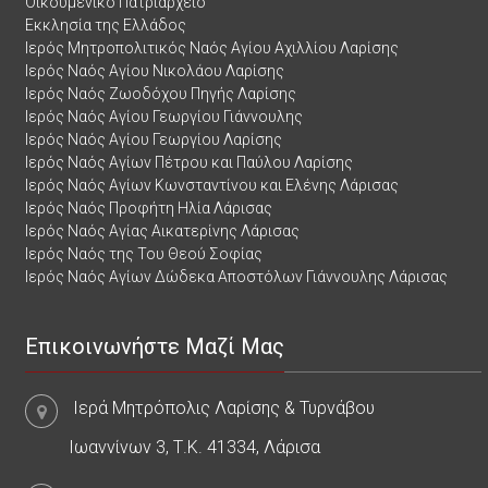
Οικουμενικό Πατριαρχείο
Εκκλησία της Ελλάδος
Ιερός Μητροπολιτικός Ναός Αγίου Αχιλλίου Λαρίσης
Ιερός Ναός Αγίου Νικολάου Λαρίσης
Ιερός Ναός Ζωοδόχου Πηγής Λαρίσης
Ιερός Ναός Αγίου Γεωργίου Γιάννουλης
Ιερός Ναός Αγίου Γεωργίου Λαρίσης
Ιερός Ναός Αγίων Πέτρου και Παύλου Λαρίσης
Ιερός Ναός Αγίων Κωνσταντίνου και Ελένης Λάρισας
Ιερός Ναός Προφήτη Ηλία Λάρισας
Ιερός Ναός Αγίας Αικατερίνης Λάρισας
Ιερός Ναός της Του Θεού Σοφίας
Ιερός Ναός Αγίων Δώδεκα Αποστόλων Γιάννουλης Λάρισας
Επικοινωνήστε Μαζί Μας
Ιερά Μητρόπολις Λαρίσης & Τυρνάβου
Ιωαννίνων 3, Τ.Κ. 41334, Λάρισα