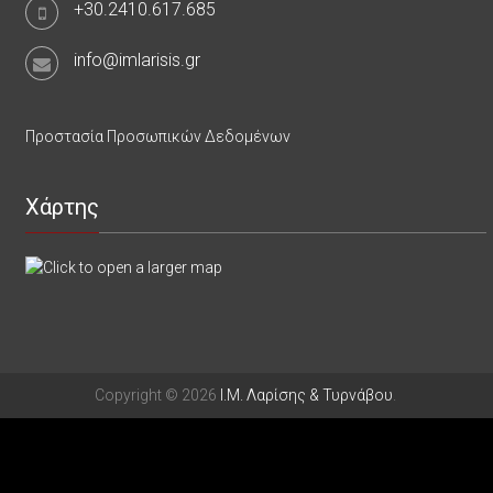
+30.2410.617.685
info@imlarisis.gr
Προστασία Προσωπικών Δεδομένων
Χάρτης
Copyright © 2026
Ι.Μ. Λαρίσης & Τυρνάβου
.