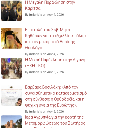
Η Μεγάλη Παράκληση στην
Καρίτσα.
By imlarisis on Αυγ 4, 2026
Επιστολή του Σεβ. Μητρ.
Κηθύρων για το «Αχιλλίου Πόλις»
και τον μακαριστό Λαρίσης
Θεολόγο.
By imlarisis on Αυγ 4, 2026
Η Μικρή Παράκληση στην Αιγάνη.
(ΗΧΗΤΙΚΟ)
By imlarisis on Αυγ 3, 2026
Βαρβάρα Βασιλάκη: «Από τον
συναισθηματικό κατακερματισμό
στη σύνθεση: η Ορθοδοξία και η
ψυχική υγεία της Ευρώπης».
By imlarisis on Αυγ 3, 2026
Ιερά Αγρυπνία για την εορτή της
Μεταμορφώσεως του Σωτήρος