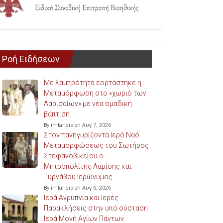
Ροή Ειδήσεων
Με λαμπρότητα εορτάστηκε η
Μεταμόρφωση στο «χωριό των
Λαρισαίων» με νέα ομαδική
βάπτιση.
By imlarisis on Αυγ 7, 2026
Στον πανηγυρίζοντα Ιερό Ναό
Μεταμορφώσεως του Σωτήρος
Στεφανοβικείου ο
Μητροπολίτης Λαρίσης και
Τυρνάβου Ιερώνυμος.
By imlarisis on Αυγ 6, 2026
Ιερά Αγρυπνία και Ιερές
Παρακλήσεις στην υπό σύσταση
Ιερά Μονή Αγίων Πάντων