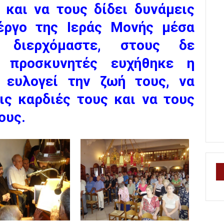
και να τους δίδει δυνάμεις
 έργο της Ιεράς Μονής μέσα
 διερχόμαστε, στους δε
ς προσκυνητές ευχήθηκε η
 ευλογεί την ζωή τους, να
ις καρδιές τους και να τους
ους.