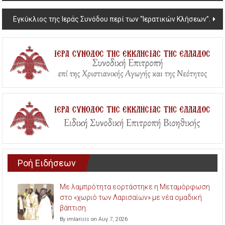
Εγκύκλιος της Ιεράς Συνόδου περί των “Ιερατικών Κλήσεων”.
Ροή Ειδήσεων
Με λαμπρότητα εορτάστηκε η Μεταμόρφωση
στο «χωριό των Λαρισαίων» με νέα ομαδική
βάπτιση.
By imlarisis on Αυγ 7, 2026