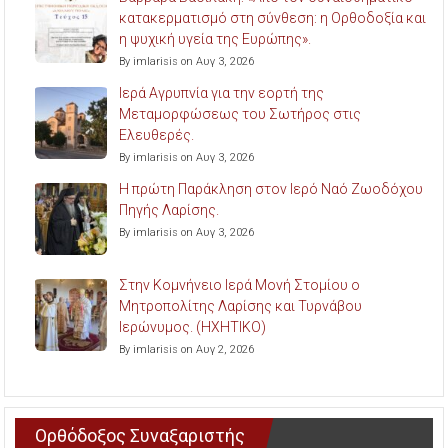
κατακερματισμό στη σύνθεση: η Ορθοδοξία και
η ψυχική υγεία της Ευρώπης».
By imlarisis on Αυγ 3, 2026
Ιερά Αγρυπνία για την εορτή της
Μεταμορφώσεως του Σωτήρος στις
Ελευθερές.
By imlarisis on Αυγ 3, 2026
Η πρώτη Παράκληση στον Ιερό Ναό Ζωοδόχου
Πηγής Λαρίσης.
By imlarisis on Αυγ 3, 2026
Στην Κομνήνειο Ιερά Μονή Στομίου ο
Μητροπολίτης Λαρίσης και Τυρνάβου
Ιερώνυμος. (ΗΧΗΤΙΚΟ)
By imlarisis on Αυγ 2, 2026
Ορθόδοξος Συναξαριστής