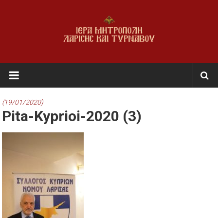
Skip
to
content
Ι.Μ.
Λαρίσης
&
(19/01/2020)
Pita-Kyprioi-2020 (3)
Τυρνάβου
Εκκλησία
της
Ελλάδος