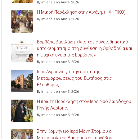
By imlarisis on Αυγ 4, 2026
Η Μικρή Παράκληση στην Αιγάνη. (ΗΧΗΤΙΚΟ)
By imlarisis on Αυγ 3, 2026
Βαρβάρα Βασιλάκη: «Από τον συναισθηματικό
κατακερματισμό στη σύνθεση: η Ορθοδοξία και
η ψυχική υγεία της Ευρώπης».
By imlarisis on Αυγ 3, 2026
Ιερά Αγρυπνία για την εορτή της
Μεταμορφώσεως του Σωτήρος στις
Ελευθερές.
By imlarisis on Αυγ 3, 2026
Η πρώτη Παράκληση στον Ιερό Ναό Ζωοδόχου
Πηγής Λαρίσης.
By imlarisis on Αυγ 3, 2026
Στην Κομνήνειο Ιερά Μονή Στομίου ο
Μητροπολίτης Λαρίσης και Τυρνάβου