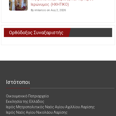
Ιερώνυμος. (ΗΧΗΤΙΚΟ)
By imlarisis on Αυγ 2, 2026
Ορθόδοξος Συναξαριστής
Ιστότοποι
Οικουμενικό Πατριαρχείο
Εκκλησία της Ελλάδος
Ιερός Μητροπολιτικός Ναός Αγίου Αχιλλίου Λαρίσης
Ιερός Ναός Αγίου Νικολάου Λαρίσης