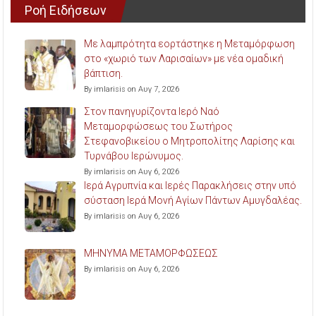
Ροή Ειδήσεων
Με λαμπρότητα εορτάστηκε η Μεταμόρφωση
στο «χωριό των Λαρισαίων» με νέα ομαδική
βάπτιση.
By imlarisis on Αυγ 7, 2026
Στον πανηγυρίζοντα Ιερό Ναό
Μεταμορφώσεως του Σωτήρος
Στεφανοβικείου ο Μητροπολίτης Λαρίσης και
Τυρνάβου Ιερώνυμος.
By imlarisis on Αυγ 6, 2026
Ιερά Αγρυπνία και Ιερές Παρακλήσεις στην υπό
σύσταση Ιερά Μονή Αγίων Πάντων Αμυγδαλέας.
By imlarisis on Αυγ 6, 2026
ΜΗΝΥΜΑ ΜΕΤΑΜΟΡΦΩΣΕΩΣ
By imlarisis on Αυγ 6, 2026