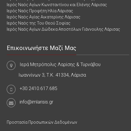
Ιερός Ναός Αγίων Κωνσταντίνου και Ελένης Λάρισας
Ιερός Ναός Προφήτη Ηλία Λάρισας
Ιερός Ναός Αγίας Αικατερίνης Λάρισας
Ιερός Ναός της Του Θεού Σοφίας
Ιερός Ναός Αγίων Δώδεκα Αποστόλων Γιάννουλης Λάρισας
Επικοινωνήστε Μαζί Μας
Ιερά Μητρόπολις Λαρίσης & Τυρνάβου
Ιωαννίνων 3, Τ.Κ. 41334, Λάρισα
+30.2410.617.685
info@imlarisis.gr
Προστασία Προσωπικών Δεδομένων