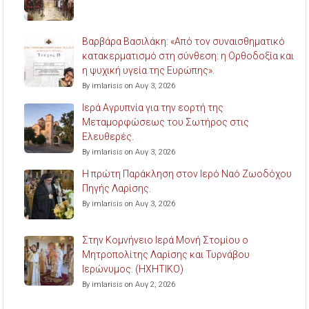
Βαρβάρα Βασιλάκη: «Από τον συναισθηματικό
κατακερματισμό στη σύνθεση: η Ορθοδοξία και
η ψυχική υγεία της Ευρώπης».
By imlarisis on Αυγ 3, 2026
Ιερά Αγρυπνία για την εορτή της
Μεταμορφώσεως του Σωτήρος στις
Ελευθερές.
By imlarisis on Αυγ 3, 2026
Η πρώτη Παράκληση στον Ιερό Ναό Ζωοδόχου
Πηγής Λαρίσης.
By imlarisis on Αυγ 3, 2026
Στην Κομνήνειο Ιερά Μονή Στομίου ο
Μητροπολίτης Λαρίσης και Τυρνάβου
Ιερώνυμος. (ΗΧΗΤΙΚΟ)
By imlarisis on Αυγ 2, 2026