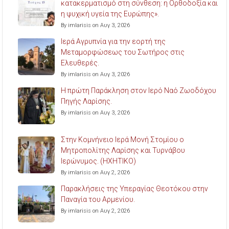
κατακερματισμό στη σύνθεση: η Ορθοδοξία και
η ψυχική υγεία της Ευρώπης».
By imlarisis on Αυγ 3, 2026
Ιερά Αγρυπνία για την εορτή της
Μεταμορφώσεως του Σωτήρος στις
Ελευθερές.
By imlarisis on Αυγ 3, 2026
Η πρώτη Παράκληση στον Ιερό Ναό Ζωοδόχου
Πηγής Λαρίσης.
By imlarisis on Αυγ 3, 2026
Στην Κομνήνειο Ιερά Μονή Στομίου ο
Μητροπολίτης Λαρίσης και Τυρνάβου
Ιερώνυμος. (ΗΧΗΤΙΚΟ)
By imlarisis on Αυγ 2, 2026
Παρακλήσεις της Υπεραγίας Θεοτόκου στην
Παναγία του Αρμενίου.
By imlarisis on Αυγ 2, 2026