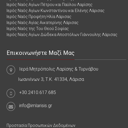
Ιερός Ναός Αγίων Πέτρου και Παύλου Λαρίσης
Ιερός Ναός Αγίων Κωνσταντίνου και Ελένης Λάρισας
Ιερός Ναός Προφήτη Ηλία Λάρισας
Ιερός Ναός Αγίας Αικατερίνης Λάρισας
Ιερός Ναός της Του Θεού Σοφίας
Ιερός Ναός Αγίων Δώδεκα Αποστόλων Γιάννουλης Λάρισας
Επικοινωνήστε Μαζί Μας
Ιερά Μητρόπολις Λαρίσης & Τυρνάβου
Ιωαννίνων 3, Τ.Κ. 41334, Λάρισα
+30.2410.617.685
info@imlarisis.gr
Προστασία Προσωπικών Δεδομένων