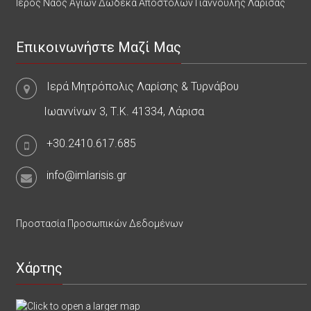
Ιερός Ναός Αγίων Δώδεκα Αποστόλων Γιάννουλης Λάρισας
Επικοινωνήστε Μαζί Μας
Ιερά Μητρόπολις Λαρίσης & Τυρνάβου
Ιωαννίνων 3, Τ.Κ. 41334, Λάρισα
+30.2410.617.685
info@imlarisis.gr
Προστασία Προσωπικών Δεδομένων
Χάρτης