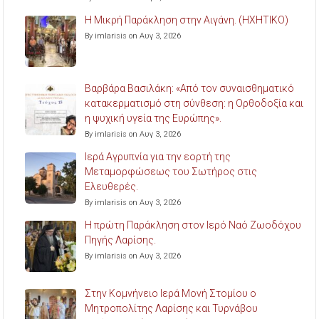
Η Μικρή Παράκληση στην Αιγάνη. (ΗΧΗΤΙΚΟ)
By imlarisis on Αυγ 3, 2026
Βαρβάρα Βασιλάκη: «Από τον συναισθηματικό
κατακερματισμό στη σύνθεση: η Ορθοδοξία και
η ψυχική υγεία της Ευρώπης».
By imlarisis on Αυγ 3, 2026
Ιερά Αγρυπνία για την εορτή της
Μεταμορφώσεως του Σωτήρος στις
Ελευθερές.
By imlarisis on Αυγ 3, 2026
Η πρώτη Παράκληση στον Ιερό Ναό Ζωοδόχου
Πηγής Λαρίσης.
By imlarisis on Αυγ 3, 2026
Στην Κομνήνειο Ιερά Μονή Στομίου ο
Μητροπολίτης Λαρίσης και Τυρνάβου