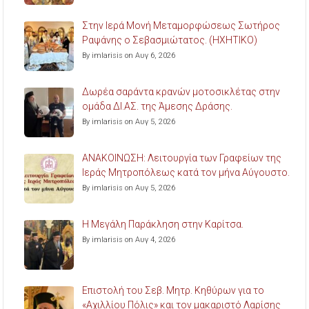
Στην Ιερά Μονή Μεταμορφώσεως Σωτήρος
Ραψάνης ο Σεβασμιώτατος. (ΗΧΗΤΙΚΟ)
By imlarisis on Αυγ 6, 2026
Δωρέα σαράντα κρανών μοτοσικλέτας στην
ομάδα ΔΙ.ΑΣ. της Άμεσης Δράσης.
By imlarisis on Αυγ 5, 2026
ΑΝΑΚΟΙΝΩΣΗ: Λειτουργία των Γραφείων της
Ιεράς Μητροπόλεως κατά τον μήνα Αύγουστο.
By imlarisis on Αυγ 5, 2026
Η Μεγάλη Παράκληση στην Καρίτσα.
By imlarisis on Αυγ 4, 2026
Επιστολή του Σεβ. Μητρ. Κηθύρων για το
«Αχιλλίου Πόλις» και τον μακαριστό Λαρίσης