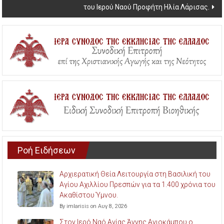
του Ιερού Ναού Προφήτη Ηλία Λάρισας.
Ροή Ειδήσεων
Αρχιερατική Θεία Λειτουργία στη Βασιλική του
Αγίου Αχιλλίου Πρεσπών για τα 1.400 χρόνια του
Ακαθίστου Ύμνου.
By imlarisis on Αυγ 8, 2026
Στον Ιερό Ναό Αγίας Άννης Αγιοκάμπου ο