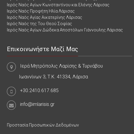
Ιερός Ναός Αγίων Κωνσταντίνου και Ελένης Λάρισας
Ιερός Ναός Προφήτη Ηλία Λάρισας
Ιερός Ναός Αγίας Αικατερίνης Λάρισας
Ιερός Ναός της Του Θεού Σοφίας
Ιερός Ναός Αγίων Δώδεκα Αποστόλων Γιάννουλης Λάρισας
Επικοινωνήστε Μαζί Μας
Ιερά Μητρόπολις Λαρίσης & Τυρνάβου
Ιωαννίνων 3, Τ.Κ. 41334, Λάρισα
+30.2410.617.685
info@imlarisis.gr
Προστασία Προσωπικών Δεδομένων