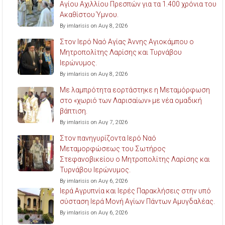
Αγίου Αχιλλίου Πρεσπών για τα 1.400 χρόνια του
Ακαθίστου Ύμνου.
By imlarisis on Αυγ 8, 2026
Στον Ιερό Ναό Αγίας Άννης Αγιοκάμπου ο
Μητροπολίτης Λαρίσης και Τυρνάβου
Ιερώνυμος.
By imlarisis on Αυγ 8, 2026
Με λαμπρότητα εορτάστηκε η Μεταμόρφωση
στο «χωριό των Λαρισαίων» με νέα ομαδική
βάπτιση.
By imlarisis on Αυγ 7, 2026
Στον πανηγυρίζοντα Ιερό Ναό
Μεταμορφώσεως του Σωτήρος
Στεφανοβικείου ο Μητροπολίτης Λαρίσης και
Τυρνάβου Ιερώνυμος.
By imlarisis on Αυγ 6, 2026
Ιερά Αγρυπνία και Ιερές Παρακλήσεις στην υπό
σύσταση Ιερά Μονή Αγίων Πάντων Αμυγδαλέας.
By imlarisis on Αυγ 6, 2026