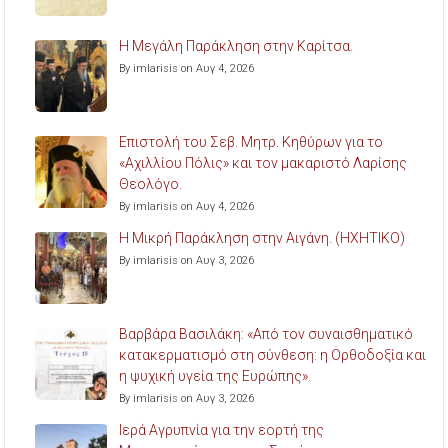
Η Μεγάλη Παράκληση στην Καρίτσα.
By imlarisis on Αυγ 4, 2026
Επιστολή του Σεβ. Μητρ. Κηθύρων για το
«Αχιλλίου Πόλις» και τον μακαριστό Λαρίσης
Θεολόγο.
By imlarisis on Αυγ 4, 2026
Η Μικρή Παράκληση στην Αιγάνη. (ΗΧΗΤΙΚΟ)
By imlarisis on Αυγ 3, 2026
Βαρβάρα Βασιλάκη: «Από τον συναισθηματικό
κατακερματισμό στη σύνθεση: η Ορθοδοξία και
η ψυχική υγεία της Ευρώπης».
By imlarisis on Αυγ 3, 2026
Ιερά Αγρυπνία για την εορτή της