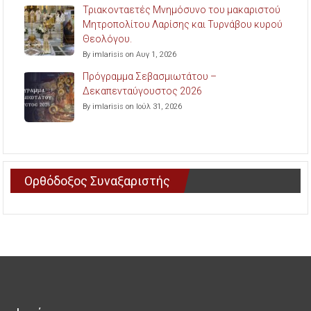
Τριακονταετές Μνημόσυνο του μακαριστού
Μητροπολίτου Λαρίσης και Τυρνάβου κυρού
Θεολόγου.
By imlarisis on Αυγ 1, 2026
Πρόγραμμα Σεβασμιωτάτου –
Δεκαπενταύγουστος 2026
By imlarisis on Ιούλ 31, 2026
Ορθόδοξος Συναξαριστής