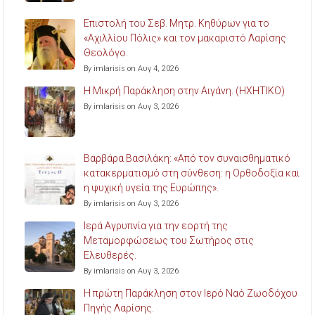
Επιστολή του Σεβ. Μητρ. Κηθύρων για το
«Αχιλλίου Πόλις» και τον μακαριστό Λαρίσης
Θεολόγο.
By imlarisis on Αυγ 4, 2026
Η Μικρή Παράκληση στην Αιγάνη. (ΗΧΗΤΙΚΟ)
By imlarisis on Αυγ 3, 2026
Βαρβάρα Βασιλάκη: «Από τον συναισθηματικό
κατακερματισμό στη σύνθεση: η Ορθοδοξία και
η ψυχική υγεία της Ευρώπης».
By imlarisis on Αυγ 3, 2026
Ιερά Αγρυπνία για την εορτή της
Μεταμορφώσεως του Σωτήρος στις
Ελευθερές.
By imlarisis on Αυγ 3, 2026
Η πρώτη Παράκληση στον Ιερό Ναό Ζωοδόχου
Πηγής Λαρίσης.