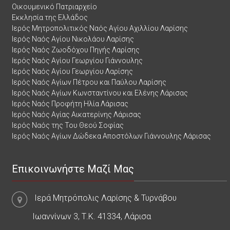
Οικουμενικό Πατριαρχείο
Εκκλησία της Ελλάδος
Ιερός Μητροπολιτικός Ναός Αγίου Αχιλλίου Λαρίσης
Ιερός Ναός Αγίου Νικολάου Λαρίσης
Ιερός Ναός Ζωοδόχου Πηγής Λαρίσης
Ιερός Ναός Αγίου Γεωργίου Γιάννουλης
Ιερός Ναός Αγίου Γεωργίου Λαρίσης
Ιερός Ναός Αγίων Πέτρου και Παύλου Λαρίσης
Ιερός Ναός Αγίων Κωνσταντίνου και Ελένης Λάρισας
Ιερός Ναός Προφήτη Ηλία Λάρισας
Ιερός Ναός Αγίας Αικατερίνης Λάρισας
Ιερός Ναός της Του Θεού Σοφίας
Ιερός Ναός Αγίων Δώδεκα Αποστόλων Γιάννουλης Λάρισας
Επικοινωνήστε Μαζί Μας
Ιερά Μητρόπολις Λαρίσης & Τυρνάβου
Ιωαννίνων 3, Τ.Κ. 41334, Λάρισα