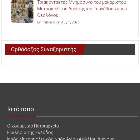
Τριακονταετές Μνημόσυνο του μακαριστού
Μητροπολίτου Λαρίσης και Τυρνάβου κυρού
Θεολόγου.
By imlarisis on Αυγ 1, 2026
Ορθόδοξος Συναξαριστής
Ιστότοποι
Οικουμενικό Πατριαρχείο
Εκκλησία της Ελλάδος
Ιερός Μητροπολιτικός Ναός Αγίου Αχιλλίου Λαρίσης