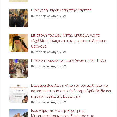
Η Μεγάλη Παράκληση στην Καρίτσα.
By imlarisis on Αυγ 4, 2026
Επιστολή του Σεβ. Μητρ. Κηθύρων για το
«Αχιλλίου Πόλις» και τον μακαριστό Λαρίσης
Θεολόγο.
By imlarisis on Αυγ 4, 2026
Η Μικρή Παράκληση στην Αιγάνη. (ΗΧΗΤΙΚΟ)
By imlarisis on Αυγ 3, 2026
Βαρβάρα Βασιλάκη: «Από τον συναισθηματικό
κατακερματισμό στη σύνθεση: η Ορθοδοξία και
η ψυχική υγεία της Ευρώπης».
By imlarisis on Αυγ 3, 2026
Ιερά Αγρυπνία για την εορτή της
Μεταμορφώσεως του Σωτήρος στις