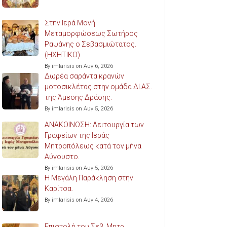
Στην Ιερά Μονή
Μεταμορφώσεως Σωτήρος
Ραψάνης ο Σεβασμιώτατος.
(ΗΧΗΤΙΚΟ)
By imlarisis on Αυγ 6, 2026
Δωρέα σαράντα κρανών
μοτοσικλέτας στην ομάδα ΔΙ.ΑΣ.
της Άμεσης Δράσης.
By imlarisis on Αυγ 5, 2026
ΑΝΑΚΟΙΝΩΣΗ: Λειτουργία των
Γραφείων της Ιεράς
Μητροπόλεως κατά τον μήνα
Αύγουστο.
By imlarisis on Αυγ 5, 2026
Η Μεγάλη Παράκληση στην
Καρίτσα.
By imlarisis on Αυγ 4, 2026
Επιστολή του Σεβ. Μητρ.