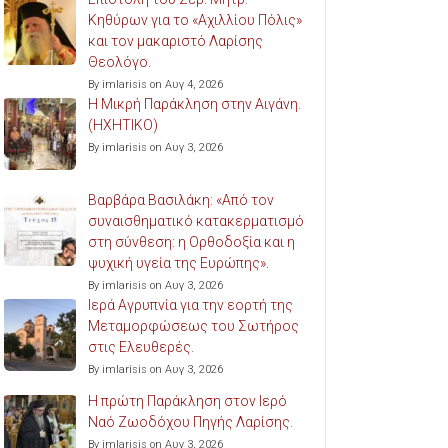
Κηθύρων για το «Αχιλλίου Πόλις»
και τον μακαριστό Λαρίσης
Θεολόγο.
By imlarisis on Αυγ 4, 2026
Η Μικρή Παράκληση στην Αιγάνη.
(ΗΧΗΤΙΚΟ)
By imlarisis on Αυγ 3, 2026
Βαρβάρα Βασιλάκη: «Από τον
συναισθηματικό κατακερματισμό
στη σύνθεση: η Ορθοδοξία και η
ψυχική υγεία της Ευρώπης».
By imlarisis on Αυγ 3, 2026
Ιερά Αγρυπνία για την εορτή της
Μεταμορφώσεως του Σωτήρος
στις Ελευθερές.
By imlarisis on Αυγ 3, 2026
Η πρώτη Παράκληση στον Ιερό
Ναό Ζωοδόχου Πηγής Λαρίσης.
By imlarisis on Αυγ 3, 2026