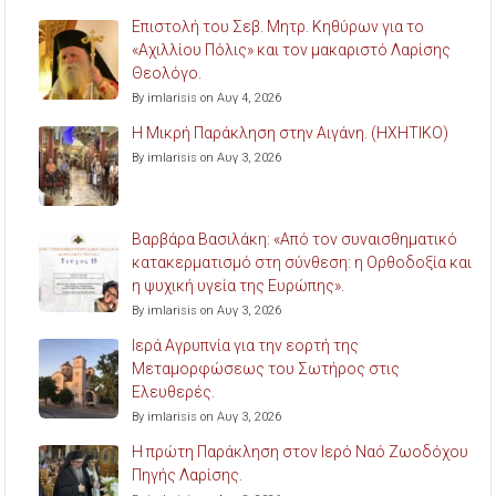
Επιστολή του Σεβ. Μητρ. Κηθύρων για το
«Αχιλλίου Πόλις» και τον μακαριστό Λαρίσης
Θεολόγο.
By imlarisis on Αυγ 4, 2026
Η Μικρή Παράκληση στην Αιγάνη. (ΗΧΗΤΙΚΟ)
By imlarisis on Αυγ 3, 2026
Βαρβάρα Βασιλάκη: «Από τον συναισθηματικό
κατακερματισμό στη σύνθεση: η Ορθοδοξία και
η ψυχική υγεία της Ευρώπης».
By imlarisis on Αυγ 3, 2026
Ιερά Αγρυπνία για την εορτή της
Μεταμορφώσεως του Σωτήρος στις
Ελευθερές.
By imlarisis on Αυγ 3, 2026
Η πρώτη Παράκληση στον Ιερό Ναό Ζωοδόχου
Πηγής Λαρίσης.