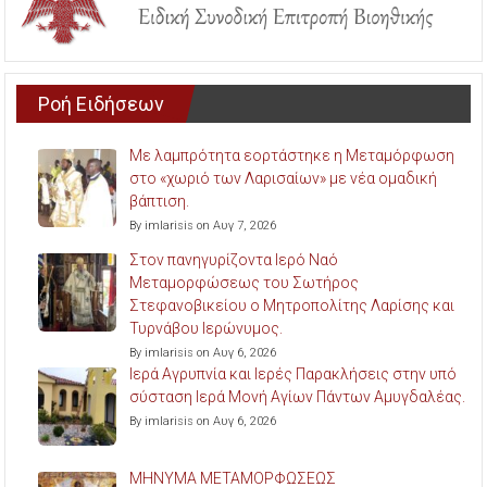
Ροή Ειδήσεων
Με λαμπρότητα εορτάστηκε η Μεταμόρφωση
στο «χωριό των Λαρισαίων» με νέα ομαδική
βάπτιση.
By imlarisis on Αυγ 7, 2026
Στον πανηγυρίζοντα Ιερό Ναό
Μεταμορφώσεως του Σωτήρος
Στεφανοβικείου ο Μητροπολίτης Λαρίσης και
Τυρνάβου Ιερώνυμος.
By imlarisis on Αυγ 6, 2026
Ιερά Αγρυπνία και Ιερές Παρακλήσεις στην υπό
σύσταση Ιερά Μονή Αγίων Πάντων Αμυγδαλέας.
By imlarisis on Αυγ 6, 2026
ΜΗΝΥΜΑ ΜΕΤΑΜΟΡΦΩΣΕΩΣ