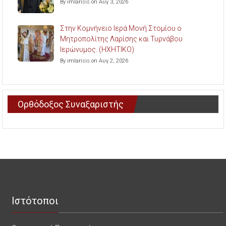
By imlarisis on Αυγ 3, 2026
Στην Κομνήνειο Ιερά Μονή Στομίου ο
Μητροπολίτης Λαρίσης και Τυρνάβου
Ιερώνυμος. (ΗΧΗΤΙΚΟ)
By imlarisis on Αυγ 2, 2026
Ορθόδοξος Συναξαριστής
Ιστότοποι