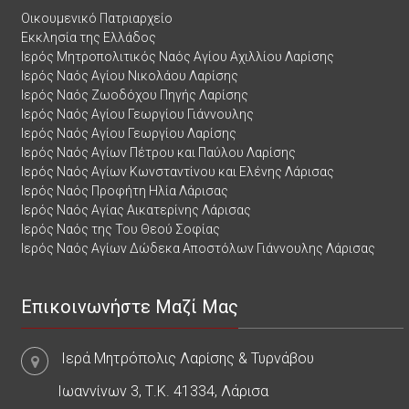
Οικουμενικό Πατριαρχείο
Εκκλησία της Ελλάδος
Ιερός Μητροπολιτικός Ναός Αγίου Αχιλλίου Λαρίσης
Ιερός Ναός Αγίου Νικολάου Λαρίσης
Ιερός Ναός Ζωοδόχου Πηγής Λαρίσης
Ιερός Ναός Αγίου Γεωργίου Γιάννουλης
Ιερός Ναός Αγίου Γεωργίου Λαρίσης
Ιερός Ναός Αγίων Πέτρου και Παύλου Λαρίσης
Ιερός Ναός Αγίων Κωνσταντίνου και Ελένης Λάρισας
Ιερός Ναός Προφήτη Ηλία Λάρισας
Ιερός Ναός Αγίας Αικατερίνης Λάρισας
Ιερός Ναός της Του Θεού Σοφίας
Ιερός Ναός Αγίων Δώδεκα Αποστόλων Γιάννουλης Λάρισας
Επικοινωνήστε Μαζί Μας
Ιερά Μητρόπολις Λαρίσης & Τυρνάβου
Ιωαννίνων 3, Τ.Κ. 41334, Λάρισα