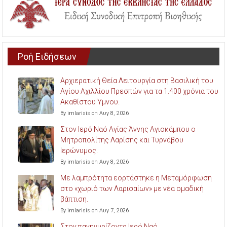
Ροή Ειδήσεων
Αρχιερατική Θεία Λειτουργία στη Βασιλική του
Αγίου Αχιλλίου Πρεσπών για τα 1.400 χρόνια του
Ακαθίστου Ύμνου.
By imlarisis on Αυγ 8, 2026
Στον Ιερό Ναό Αγίας Άννης Αγιοκάμπου ο
Μητροπολίτης Λαρίσης και Τυρνάβου
Ιερώνυμος.
By imlarisis on Αυγ 8, 2026
Με λαμπρότητα εορτάστηκε η Μεταμόρφωση
στο «χωριό των Λαρισαίων» με νέα ομαδική
βάπτιση.
By imlarisis on Αυγ 7, 2026
Στον πανηγυρίζοντα Ιερό Ναό