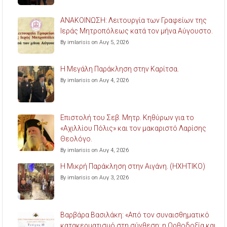
ΑΝΑΚΟΙΝΩΣΗ: Λειτουργία των Γραφείων της
Ιεράς Μητροπόλεως κατά τον μήνα Αύγουστο.
By imlarisis on Αυγ 5, 2026
Η Μεγάλη Παράκληση στην Καρίτσα.
By imlarisis on Αυγ 4, 2026
Επιστολή του Σεβ. Μητρ. Κηθύρων για το
«Αχιλλίου Πόλις» και τον μακαριστό Λαρίσης
Θεολόγο.
By imlarisis on Αυγ 4, 2026
Η Μικρή Παράκληση στην Αιγάνη. (ΗΧΗΤΙΚΟ)
By imlarisis on Αυγ 3, 2026
Βαρβάρα Βασιλάκη: «Από τον συναισθηματικό
κατακερματισμό στη σύνθεση: η Ορθοδοξία και