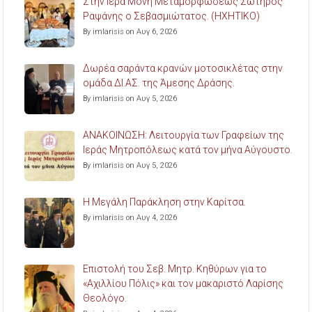
Στην Ιερά Μονή Μεταμορφώσεως Σωτήρος
Ραψάνης ο Σεβασμιώτατος. (ΗΧΗΤΙΚΟ)
By imlarisis on Αυγ 6, 2026
Δωρέα σαράντα κρανών μοτοσικλέτας στην
ομάδα ΔΙ.ΑΣ. της Άμεσης Δράσης.
By imlarisis on Αυγ 5, 2026
ΑΝΑΚΟΙΝΩΣΗ: Λειτουργία των Γραφείων της
Ιεράς Μητροπόλεως κατά τον μήνα Αύγουστο.
By imlarisis on Αυγ 5, 2026
Η Μεγάλη Παράκληση στην Καρίτσα.
By imlarisis on Αυγ 4, 2026
Επιστολή του Σεβ. Μητρ. Κηθύρων για το
«Αχιλλίου Πόλις» και τον μακαριστό Λαρίσης
Θεολόγο.