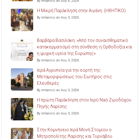
By imlarisis on Αυγ 4, 2026
Η Μικρή Παράκληση στην Αιγάνη. (ΗΧΗΤΙΚΟ)
By imlarisis on Αυγ 3, 2026
Βαρβάρα Βασιλάκη: «Από τον συναισθηματικό
κατακερματισμό στη σύνθεση: η Ορθοδοξία και
η ψυχική υγεία της Ευρώπης».
By imlarisis on Αυγ 3, 2026
Ιερά Αγρυπνία για την εορτή της
Μεταμορφώσεως του Σωτήρος στις
Ελευθερές.
By imlarisis on Αυγ 3, 2026
Η πρώτη Παράκληση στον Ιερό Ναό Ζωοδόχου
Πηγής Λαρίσης.
By imlarisis on Αυγ 3, 2026
Στην Κομνήνειο Ιερά Μονή Στομίου ο
Μητροπολίτης Λαρίσης και Τυρνάβου