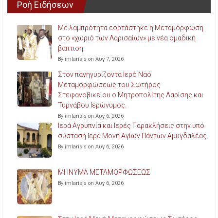
Ροή Ειδήσεων
Με λαμπρότητα εορτάστηκε η Μεταμόρφωση
στο «χωριό των Λαρισαίων» με νέα ομαδική
βάπτιση.
By imlarisis on Αυγ 7, 2026
Στον πανηγυρίζοντα Ιερό Ναό
Μεταμορφώσεως του Σωτήρος
Στεφανοβικείου ο Μητροπολίτης Λαρίσης και
Τυρνάβου Ιερώνυμος.
By imlarisis on Αυγ 6, 2026
Ιερά Αγρυπνία και Ιερές Παρακλήσεις στην υπό
σύσταση Ιερά Μονή Αγίων Πάντων Αμυγδαλέας.
By imlarisis on Αυγ 6, 2026
ΜΗΝΥΜΑ ΜΕΤΑΜΟΡΦΩΣΕΩΣ
By imlarisis on Αυγ 6, 2026