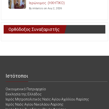
Ιερώνυμος. (ΗΧΗΤΙΚΟ)
By imlarisis on Αυγ 2, 2026
Ορθόδοξος Συναξαριστής
Ιστότοποι
Οικουμενικό Πατριαρχείο
Εκκλησία της Ελλάδος
Ιερός Μητροπολιτικός Ναός Αγίου Αχιλλίου Λαρίσης
Ιερός Ναός Αγίου Νικολάου Λαρίσης