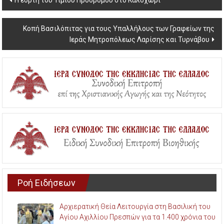
navigation
Κοπή Βασιλόπιτας για τους Υπαλλήλους των Γραφείων της
Ιεράς Μητροπόλεως Λαρίσης και Τυρνάβου
Ροή Ειδήσεων
Αρχιερατική Θεία Λειτουργία στη Βασιλική του
Αγίου Αχιλλίου Πρεσπών για τα 1.400 χρόνια του