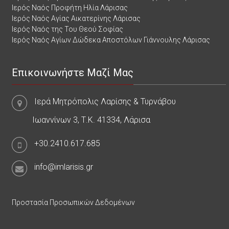
Ιερός Ναός Προφήτη Ηλία Λάρισας
Ιερός Ναός Αγίας Αικατερίνης Λάρισας
Ιερός Ναός της Του Θεού Σοφίας
Ιερός Ναός Αγίων Δώδεκα Αποστόλων Γιάννουλης Λάρισας
Επικοινωνήστε Μαζί Μας
Ιερά Μητρόπολις Λαρίσης & Τυρνάβου
Ιωαννίνων 3, Τ.Κ. 41334, Λάρισα
+30.2410.617.685
info@imlarisis.gr
Προστασία Προσωπικών Δεδομένων