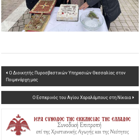
Post
Ο Διοικητής Πυροσβεστικών Υπηρεσιών Θεσσαλίας στον
Ποιμενάρχη μας
navigation
Ο Εσπερινός του Αγίου Χαραλάμπους στη Νίκαια