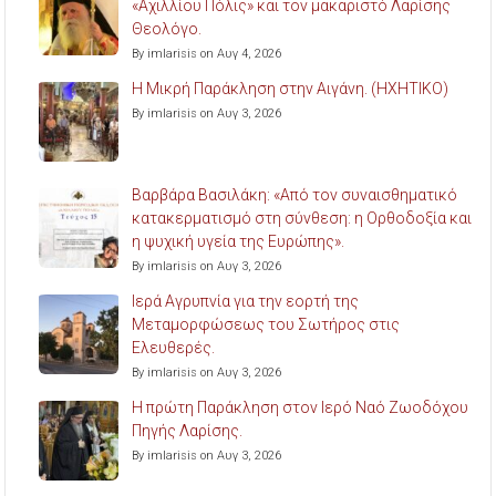
«Αχιλλίου Πόλις» και τον μακαριστό Λαρίσης
Θεολόγο.
By imlarisis on Αυγ 4, 2026
Η Μικρή Παράκληση στην Αιγάνη. (ΗΧΗΤΙΚΟ)
By imlarisis on Αυγ 3, 2026
Βαρβάρα Βασιλάκη: «Από τον συναισθηματικό
κατακερματισμό στη σύνθεση: η Ορθοδοξία και
η ψυχική υγεία της Ευρώπης».
By imlarisis on Αυγ 3, 2026
Ιερά Αγρυπνία για την εορτή της
Μεταμορφώσεως του Σωτήρος στις
Ελευθερές.
By imlarisis on Αυγ 3, 2026
Η πρώτη Παράκληση στον Ιερό Ναό Ζωοδόχου
Πηγής Λαρίσης.
By imlarisis on Αυγ 3, 2026