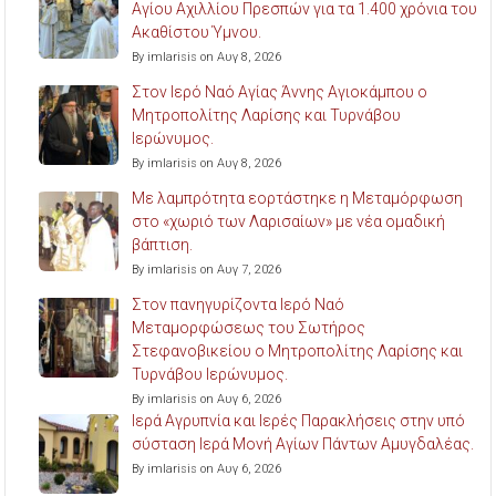
Αγίου Αχιλλίου Πρεσπών για τα 1.400 χρόνια του
Ακαθίστου Ύμνου.
By imlarisis on Αυγ 8, 2026
Στον Ιερό Ναό Αγίας Άννης Αγιοκάμπου ο
Μητροπολίτης Λαρίσης και Τυρνάβου
Ιερώνυμος.
By imlarisis on Αυγ 8, 2026
Με λαμπρότητα εορτάστηκε η Μεταμόρφωση
στο «χωριό των Λαρισαίων» με νέα ομαδική
βάπτιση.
By imlarisis on Αυγ 7, 2026
Στον πανηγυρίζοντα Ιερό Ναό
Μεταμορφώσεως του Σωτήρος
Στεφανοβικείου ο Μητροπολίτης Λαρίσης και
Τυρνάβου Ιερώνυμος.
By imlarisis on Αυγ 6, 2026
Ιερά Αγρυπνία και Ιερές Παρακλήσεις στην υπό
σύσταση Ιερά Μονή Αγίων Πάντων Αμυγδαλέας.
By imlarisis on Αυγ 6, 2026