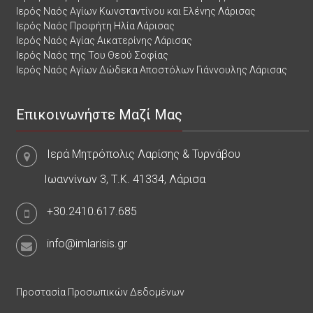
Ιερός Ναός Αγίων Κωνσταντίνου και Ελένης Λάρισας
Ιερός Ναός Προφήτη Ηλία Λάρισας
Ιερός Ναός Αγίας Αικατερίνης Λάρισας
Ιερός Ναός της Του Θεού Σοφίας
Ιερός Ναός Αγίων Δώδεκα Αποστόλων Γιάννουλης Λάρισας
Επικοινωνήστε Μαζί Μας
Ιερά Μητρόπολις Λαρίσης & Τυρνάβου
Ιωαννίνων 3, Τ.Κ. 41334, Λάρισα
+30.2410.617.685
info@imlarisis.gr
Προστασία Προσωπικών Δεδομένων