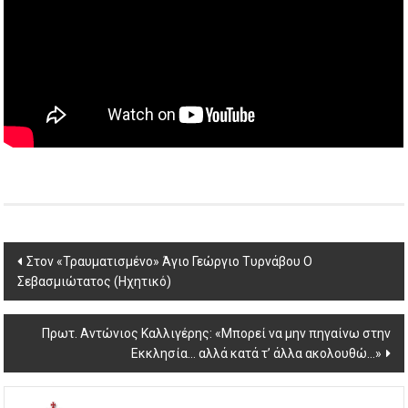
Post
Στον «Τραυματισμένο» Άγιο Γεώργιο Tυρνάβου Ο
Σεβασμιώτατος (Ηχητικό)
navigation
Πρωτ. Αντώνιος Καλλιγέρης: «Μπορεί να μην πηγαίνω στην
Εκκλησία… αλλά κατά τ’ άλλα ακολουθώ…»