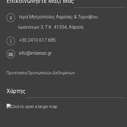
Επικοινωνήστε Μαζί Μας
Ιερά Μητρόπολις Λαρίσης & Τυρνάβου
Ιωαννίνων 3, Τ.Κ. 41334, Λάρισα
+30.2410.617.685
info@imlarisis.gr
Προστασία Προσωπικών Δεδομένων
Χάρτης