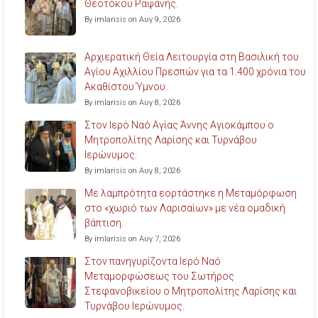
Θεοτόκου Ραψάνης.
By imlarisis on Αυγ 9, 2026
Αρχιερατική Θεία Λειτουργία στη Βασιλική του
Αγίου Αχιλλίου Πρεσπών για τα 1.400 χρόνια του
Ακαθίστου Ύμνου.
By imlarisis on Αυγ 8, 2026
Στον Ιερό Ναό Αγίας Άννης Αγιοκάμπου ο
Μητροπολίτης Λαρίσης και Τυρνάβου
Ιερώνυμος.
By imlarisis on Αυγ 8, 2026
Με λαμπρότητα εορτάστηκε η Μεταμόρφωση
στο «χωριό των Λαρισαίων» με νέα ομαδική
βάπτιση.
By imlarisis on Αυγ 7, 2026
Στον πανηγυρίζοντα Ιερό Ναό
Μεταμορφώσεως του Σωτήρος
Στεφανοβικείου ο Μητροπολίτης Λαρίσης και
Τυρνάβου Ιερώνυμος.