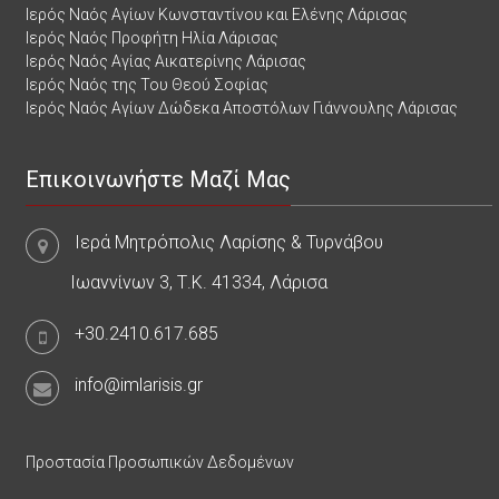
Ιερός Ναός Αγίων Κωνσταντίνου και Ελένης Λάρισας
Ιερός Ναός Προφήτη Ηλία Λάρισας
Ιερός Ναός Αγίας Αικατερίνης Λάρισας
Ιερός Ναός της Του Θεού Σοφίας
Ιερός Ναός Αγίων Δώδεκα Αποστόλων Γιάννουλης Λάρισας
Επικοινωνήστε Μαζί Μας
Ιερά Μητρόπολις Λαρίσης & Τυρνάβου
Ιωαννίνων 3, Τ.Κ. 41334, Λάρισα
+30.2410.617.685
info@imlarisis.gr
Προστασία Προσωπικών Δεδομένων