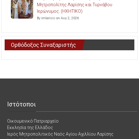
Μητροπολίτης Λαρίσης και Τυρνάβου
Ιερώνυμος. (ΗΧΗΤΙΚΟ)
By imlarisis on Αυγ 2, 2026
Ορθόδοξος Συναξαριστής
Ιστότοποι
Οικουμενικό Πατριαρχείο
Εκκλησία της Ελλάδος
Ιερός Μητροπολιτικός Ναός Αγίου Αχιλλίου Λαρίσης