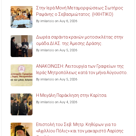
Στην Ιερά Μονή Μεταμορφώσεως Σωτήρος
Ραψάνης ο Σεβασμιώτατος. (ΗΧΗΤΙΚΟ)
By imlarisis on Αυγ 6, 2026
Δωρέα σαράντα κρανών μοτοσικλέτας στην
ομάδα ΔΙ.ΑΣ. της Άμεσης Δράσης.
By imlarisis on Αυγ 5, 2026
ΑΝΑΚΟΙΝΩΣΗ: Λειτουργία των Γραφείων της
Ιεράς Μητροπόλεως κατά τον μήνα Αύγουστο.
By imlarisis on Αυγ 5, 2026
Η Μεγάλη Παράκληση στην Καρίτσα.
By imlarisis on Αυγ 4, 2026
Επιστολή του Σεβ. Μητρ. Κηθύρων για το
«Αχιλλίου Πόλις» και τον μακαριστό Λαρίσης