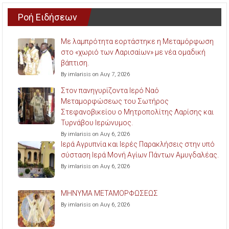
Ροή Ειδήσεων
Με λαμπρότητα εορτάστηκε η Μεταμόρφωση
στο «χωριό των Λαρισαίων» με νέα ομαδική
βάπτιση.
By imlarisis on Αυγ 7, 2026
Στον πανηγυρίζοντα Ιερό Ναό
Μεταμορφώσεως του Σωτήρος
Στεφανοβικείου ο Μητροπολίτης Λαρίσης και
Τυρνάβου Ιερώνυμος.
By imlarisis on Αυγ 6, 2026
Ιερά Αγρυπνία και Ιερές Παρακλήσεις στην υπό
σύσταση Ιερά Μονή Αγίων Πάντων Αμυγδαλέας.
By imlarisis on Αυγ 6, 2026
ΜΗΝΥΜΑ ΜΕΤΑΜΟΡΦΩΣΕΩΣ
By imlarisis on Αυγ 6, 2026