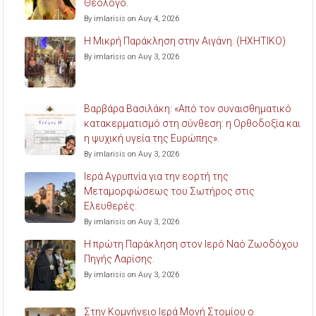
Θεολόγο.
By imlarisis on Αυγ 4, 2026
Η Μικρή Παράκληση στην Αιγάνη. (ΗΧΗΤΙΚΟ)
By imlarisis on Αυγ 3, 2026
Βαρβάρα Βασιλάκη: «Από τον συναισθηματικό
κατακερματισμό στη σύνθεση: η Ορθοδοξία και
η ψυχική υγεία της Ευρώπης».
By imlarisis on Αυγ 3, 2026
Ιερά Αγρυπνία για την εορτή της
Μεταμορφώσεως του Σωτήρος στις
Ελευθερές.
By imlarisis on Αυγ 3, 2026
Η πρώτη Παράκληση στον Ιερό Ναό Ζωοδόχου
Πηγής Λαρίσης.
By imlarisis on Αυγ 3, 2026
Στην Κομνήνειο Ιερά Μονή Στομίου ο