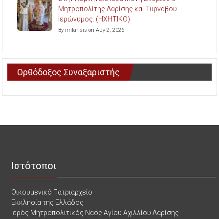
Μητροπολίτης Λαρίσης και Τυρνάβου
Ιερώνυμος. (ΗΧΗΤΙΚΟ)
By imlarisis on Αυγ 2, 2026
Ορθόδοξος Συναξαριστής
Ιστότοποι
Οικουμενικό Πατριαρχείο
Εκκλησία της Ελλάδος
Ιερός Μητροπολιτικός Ναός Αγίου Αχιλλίου Λαρίσης