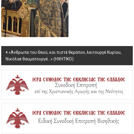
Post
«Άνθρωπε του Θεού, και πιστέ θεράπον, λειτουργέ Κυρίου,
Νικόλαε θαυματουργέ…» (ΗΧΗΤΙΚΟ)
navigation