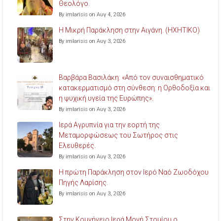
Θεολόγο.
By imlarisis on Αυγ 4, 2026
Η Μικρή Παράκληση στην Αιγάνη. (ΗΧΗΤΙΚΟ)
By imlarisis on Αυγ 3, 2026
Βαρβάρα Βασιλάκη: «Από τον συναισθηματικό
κατακερματισμό στη σύνθεση: η Ορθοδοξία και
η ψυχική υγεία της Ευρώπης».
By imlarisis on Αυγ 3, 2026
Ιερά Αγρυπνία για την εορτή της
Μεταμορφώσεως του Σωτήρος στις
Ελευθερές.
By imlarisis on Αυγ 3, 2026
Η πρώτη Παράκληση στον Ιερό Ναό Ζωοδόχου
Πηγής Λαρίσης.
By imlarisis on Αυγ 3, 2026
Στην Κομνήνειο Ιερά Μονή Στομίου ο