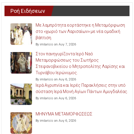
Ροή Ειδήσεων
Με λαμπρότητα εορτάστηκε η Μεταμόρφωση
στο «χωριό των Λαρισαίων» με νέα ομαδική
βάπτιση.
By imlarisis on Αυγ 7, 2026
Στον πανηγυρίζοντα Ιερό Ναό
Μεταμορφώσεως του Σωτήρος
Στεφανοβικείου ο Μητροπολίτης Λαρίσης και
Τυρνάβου Ιερώνυμος.
By imlarisis on Αυγ 6, 2026
Ιερά Αγρυπνία και Ιερές Παρακλήσεις στην υπό
σύσταση Ιερά Μονή Αγίων Πάντων Αμυγδαλέας.
By imlarisis on Αυγ 6, 2026
ΜΗΝΥΜΑ ΜΕΤΑΜΟΡΦΩΣΕΩΣ
By imlarisis on Αυγ 6, 2026