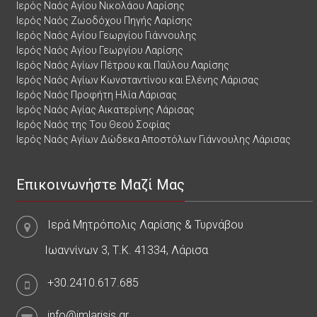
Ιερός Ναός Αγίου Νικολάου Λαρίσης
Ιερός Ναός Ζωοδόχου Πηγής Λαρίσης
Ιερός Ναός Αγίου Γεωργίου Γιάννουλης
Ιερός Ναός Αγίου Γεωργίου Λαρίσης
Ιερός Ναός Αγίων Πέτρου και Παύλου Λαρίσης
Ιερός Ναός Αγίων Κωνσταντίνου και Ελένης Λάρισας
Ιερός Ναός Προφήτη Ηλία Λάρισας
Ιερός Ναός Αγίας Αικατερίνης Λάρισας
Ιερός Ναός της Του Θεού Σοφίας
Ιερός Ναός Αγίων Δώδεκα Αποστόλων Γιάννουλης Λάρισας
Επικοινωνήστε Μαζί Μας
Ιερά Μητρόπολις Λαρίσης & Τυρνάβου
Ιωαννίνων 3, Τ.Κ. 41334, Λάρισα
+30.2410.617.685
info@imlarisis.gr