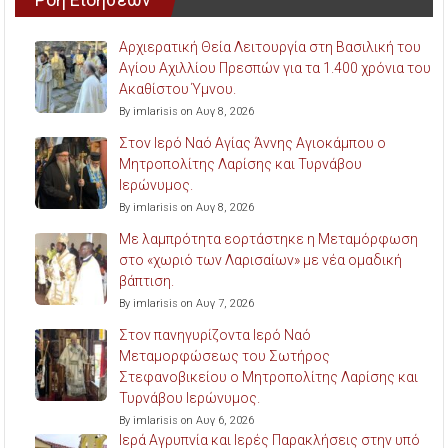
Αρχιερατική Θεία Λειτουργία στη Βασιλική του
Αγίου Αχιλλίου Πρεσπών για τα 1.400 χρόνια του
Ακαθίστου Ύμνου.
By imlarisis on Αυγ 8, 2026
Στον Ιερό Ναό Αγίας Άννης Αγιοκάμπου ο
Μητροπολίτης Λαρίσης και Τυρνάβου
Ιερώνυμος.
By imlarisis on Αυγ 8, 2026
Με λαμπρότητα εορτάστηκε η Μεταμόρφωση
στο «χωριό των Λαρισαίων» με νέα ομαδική
βάπτιση.
By imlarisis on Αυγ 7, 2026
Στον πανηγυρίζοντα Ιερό Ναό
Μεταμορφώσεως του Σωτήρος
Στεφανοβικείου ο Μητροπολίτης Λαρίσης και
Τυρνάβου Ιερώνυμος.
By imlarisis on Αυγ 6, 2026
Ιερά Αγρυπνία και Ιερές Παρακλήσεις στην υπό