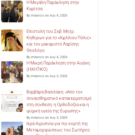
Η Μεγάλη Παράκληση στην
Καρίτσα.
By imlarisis on Αυγ 4, 2026
Επιστολή του Σεβ. Μητρ.
Κηθύρων για το «Αχιλλίου Πόλις»
και τον μακαριστό Λαρίσης
Θεολόγο.
By imlarisis on Αυγ 4, 2026
Η Μικρή Παράκληση στην Αιγάνη.
(ΗΧΗΤΙΚΟ)
By imlarisis on Αυγ 3, 2026
Βαρβάρα Βασιλάκη: «Από τον
συναισθηματικό κατακερματισμό
στη σύνθεση: η Ορθοδοξία και η
ψυχική υγεία της Ευρώπης».
By imlarisis on Αυγ 3, 2026
Ιερά Αγρυπνία για την εορτή της
Μεταμορφώσεως του Σωτήρος