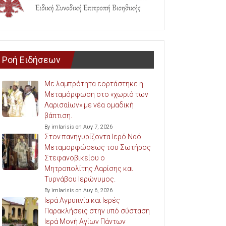
Ροή Ειδήσεων
Με λαμπρότητα εορτάστηκε η
Μεταμόρφωση στο «χωριό των
Λαρισαίων» με νέα ομαδική
βάπτιση.
By imlarisis on Αυγ 7, 2026
Στον πανηγυρίζοντα Ιερό Ναό
Μεταμορφώσεως του Σωτήρος
Στεφανοβικείου ο
Μητροπολίτης Λαρίσης και
Τυρνάβου Ιερώνυμος.
By imlarisis on Αυγ 6, 2026
Ιερά Αγρυπνία και Ιερές
Παρακλήσεις στην υπό σύσταση
Ιερά Μονή Αγίων Πάντων