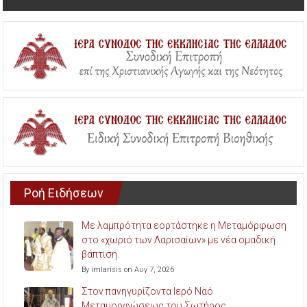
Ροή Ειδήσεων
Με λαμπρότητα εορτάστηκε η Μεταμόρφωση
στο «χωριό των Λαρισαίων» με νέα ομαδική
βάπτιση.
By imlarisis on Αυγ 7, 2026
Στον πανηγυρίζοντα Ιερό Ναό
Μεταμορφώσεως του Σωτήρος