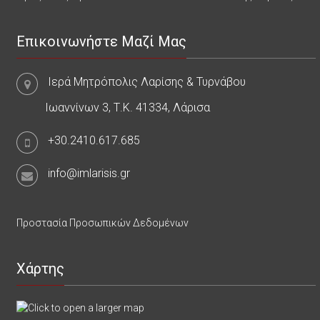
Επικοινωνήστε Μαζί Μας
Ιερά Μητρόπολις Λαρίσης & Τυρνάβου
Ιωαννίνων 3, Τ.Κ. 41334, Λάρισα
+30.2410.617.685
info@imlarisis.gr
Προστασία Προσωπικών Δεδομένων
Χάρτης