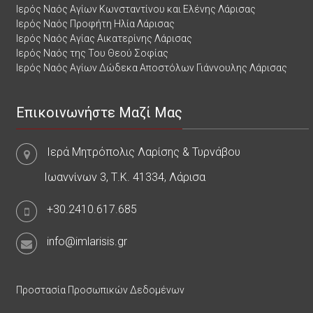
Ιερός Ναός Αγίων Κωνσταντίνου και Ελένης Λάρισας
Ιερός Ναός Προφήτη Ηλία Λάρισας
Ιερός Ναός Αγίας Αικατερίνης Λάρισας
Ιερός Ναός της Του Θεού Σοφίας
Ιερός Ναός Αγίων Δώδεκα Αποστόλων Γιάννουλης Λάρισας
Επικοινωνήστε Μαζί Μας
Ιερά Μητρόπολις Λαρίσης & Τυρνάβου
Ιωαννίνων 3, Τ.Κ. 41334, Λάρισα
+30.2410.617.685
info@imlarisis.gr
Προστασία Προσωπικών Δεδομένων