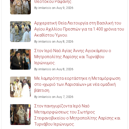
Θεοτόκου Ραψάνης.
By imlarisis on Αυγ 9, 2026
Αρχιερατική Θεία Λειτουργία στη Βασιλική του
Αγίου Αχιλλίου Πρεσπών για τα 1.400 χρόνια του
Ακαθίστου Ύμνου.
By imlarisis on Αυγ 8, 2026
Στον Ιερό Ναό Αγίας Άννης Αγιοκάμπου ο
Μητροπολίτης Λαρίσης και Τυρνάβου
Ιερώνυμος.
By imlarisis on Αυγ 8, 2026
Με λαμπρότητα εορτάστηκε η Μεταμόρφωση
στο «χωριό των Λαρισαίων» με νέα ομαδική
βάπτιση.
By imlarisis on Αυγ 7, 2026
Στον πανηγυρίζοντα Ιερό Ναό
Μεταμορφώσεως του Σωτήρος
Στεφανοβικείου ο Μητροπολίτης Λαρίσης και
Τυρνάβου Ιερώνυμος.