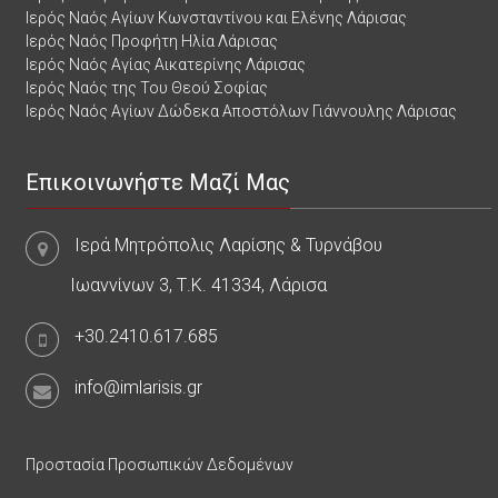
Ιερός Ναός Αγίων Κωνσταντίνου και Ελένης Λάρισας
Ιερός Ναός Προφήτη Ηλία Λάρισας
Ιερός Ναός Αγίας Αικατερίνης Λάρισας
Ιερός Ναός της Του Θεού Σοφίας
Ιερός Ναός Αγίων Δώδεκα Αποστόλων Γιάννουλης Λάρισας
Επικοινωνήστε Μαζί Μας
Ιερά Μητρόπολις Λαρίσης & Τυρνάβου
Ιωαννίνων 3, Τ.Κ. 41334, Λάρισα
+30.2410.617.685
info@imlarisis.gr
Προστασία Προσωπικών Δεδομένων