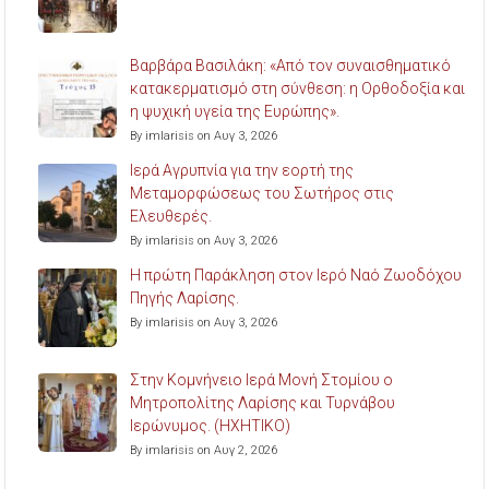
Βαρβάρα Βασιλάκη: «Από τον συναισθηματικό
κατακερματισμό στη σύνθεση: η Ορθοδοξία και
η ψυχική υγεία της Ευρώπης».
By imlarisis on Αυγ 3, 2026
Ιερά Αγρυπνία για την εορτή της
Μεταμορφώσεως του Σωτήρος στις
Ελευθερές.
By imlarisis on Αυγ 3, 2026
Η πρώτη Παράκληση στον Ιερό Ναό Ζωοδόχου
Πηγής Λαρίσης.
By imlarisis on Αυγ 3, 2026
Στην Κομνήνειο Ιερά Μονή Στομίου ο
Μητροπολίτης Λαρίσης και Τυρνάβου
Ιερώνυμος. (ΗΧΗΤΙΚΟ)
By imlarisis on Αυγ 2, 2026