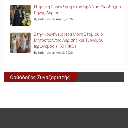
Η πρώτη Παράκληση στον Ιερό Ναό Ζωοδόχου
Πηγής Λαρίσης.
By imlarisis on Αυγ 3, 2026
Στην Κομνήνειο Ιερά Μονή Στομίου ο
Μητροπολίτης Λαρίσης και Τυρνάβου
Ιερώνυμος. (ΗΧΗΤΙΚΟ)
By imlarisis on Αυγ 2, 2026
Ορθόδοξος Συναξαριστής