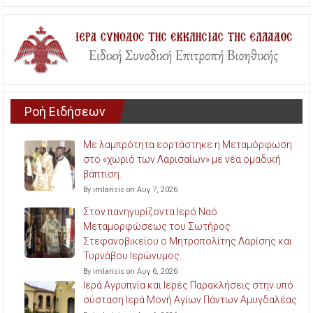
Ροή Ειδήσεων
Με λαμπρότητα εορτάστηκε η Μεταμόρφωση
στο «χωριό των Λαρισαίων» με νέα ομαδική
βάπτιση.
By imlarisis on Αυγ 7, 2026
Στον πανηγυρίζοντα Ιερό Ναό
Μεταμορφώσεως του Σωτήρος
Στεφανοβικείου ο Μητροπολίτης Λαρίσης και
Τυρνάβου Ιερώνυμος.
By imlarisis on Αυγ 6, 2026
Ιερά Αγρυπνία και Ιερές Παρακλήσεις στην υπό
σύσταση Ιερά Μονή Αγίων Πάντων Αμυγδαλέας.