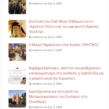
By imlarisis on Αυγ 4, 2026
Επιστολή του Σεβ. Μητρ. Κηθύρων για το
«Αχιλλίου Πόλις» και τον μακαριστό Λαρίσης
Θεολόγο.
By imlarisis on Αυγ 4, 2026
Η Μικρή Παράκληση στην Αιγάνη. (ΗΧΗΤΙΚΟ)
By imlarisis on Αυγ 3, 2026
Βαρβάρα Βασιλάκη: «Από τον συναισθηματικό
κατακερματισμό στη σύνθεση: η Ορθοδοξία και
η ψυχική υγεία της Ευρώπης».
By imlarisis on Αυγ 3, 2026
Ιερά Αγρυπνία για την εορτή της
Μεταμορφώσεως του Σωτήρος στις
Ελευθερές.
By imlarisis on Αυγ 3, 2026