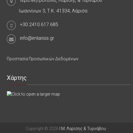
Ιερά Μητρόπολις Λαρίσης & Τυρνάβου
Ιωαννίνων 3, Τ.Κ. 41334, Λάρισα
+30.2410.617.685
info@imlarisis.gr
Προστασία Προσωπικών Δεδομένων
Χάρτης
Copyright © 2026
Ι.Μ. Λαρίσης & Τυρνάβου
.