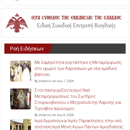
Ροή Ειδήσεων
Με λαμπρότητα εορτάστηκε η Μεταμόρφωση
στο «χωριό των Λαρισαίων» με νέα ομαδική
βάπτιση.
By imlarisis on Αυγ 7, 2026
Στον πανηγυρίζοντα Ιερό Ναό
Μεταμορφώσεως του Σωτήρος
Στεφανοβικείου ο Μητροπολίτης Λαρίσης και
Τυρνάβου Ιερώνυμος.
By imlarisis on Αυγ 6, 2026
Ιερά Αγρυπνία και Ιερές Παρακλήσεις στην υπό
σύσταση Ιερά Μονή Αγίων Πάντων Αμυγδαλέας.