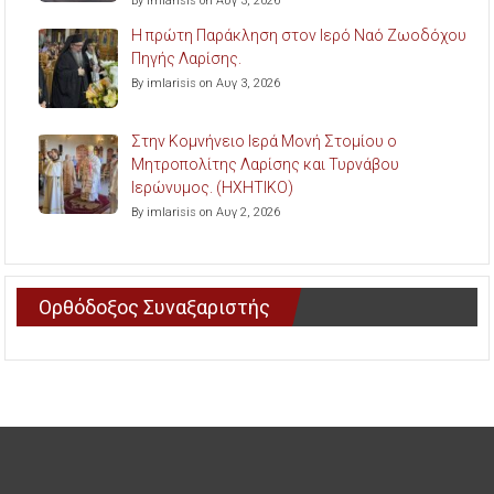
By imlarisis on Αυγ 3, 2026
Η πρώτη Παράκληση στον Ιερό Ναό Ζωοδόχου
Πηγής Λαρίσης.
By imlarisis on Αυγ 3, 2026
Στην Κομνήνειο Ιερά Μονή Στομίου ο
Μητροπολίτης Λαρίσης και Τυρνάβου
Ιερώνυμος. (ΗΧΗΤΙΚΟ)
By imlarisis on Αυγ 2, 2026
Ορθόδοξος Συναξαριστής