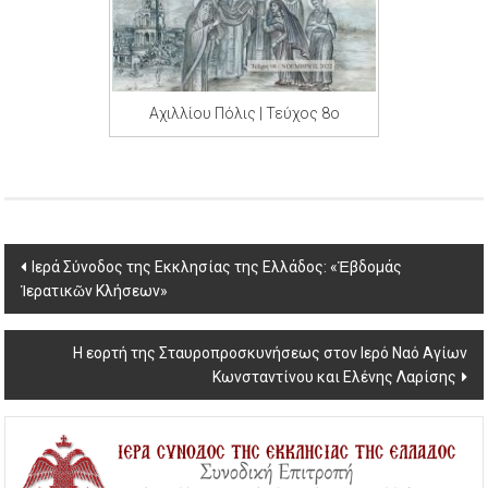
Αχιλλίου Πόλις | Τεύχος 8ο
Post
Ιερά Σύνοδος της Εκκλησίας της Ελλάδος: «Ἑβδομάς
Ἱερατικῶν Κλήσεων»
navigation
Η εορτή της Σταυροπροσκυνήσεως στον Ιερό Ναό Αγίων
Κωνσταντίνου και Ελένης Λαρίσης