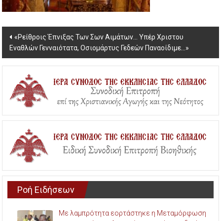
Post
«Ρείθροις Έπνιξας Των Σων Αιμάτων… Υπέρ Χριστου
Εναθλών Γενναιότατα, Οσιομάρτυς Γεδεών Παναοίδιμε…»
navigation
Ροή Ειδήσεων
Με λαμπρότητα εορτάστηκε η Μεταμόρφωση