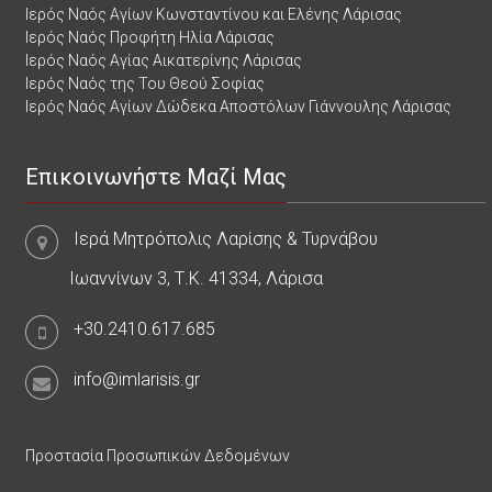
Ιερός Ναός Αγίων Κωνσταντίνου και Ελένης Λάρισας
Ιερός Ναός Προφήτη Ηλία Λάρισας
Ιερός Ναός Αγίας Αικατερίνης Λάρισας
Ιερός Ναός της Του Θεού Σοφίας
Ιερός Ναός Αγίων Δώδεκα Αποστόλων Γιάννουλης Λάρισας
Επικοινωνήστε Μαζί Μας
Ιερά Μητρόπολις Λαρίσης & Τυρνάβου
Ιωαννίνων 3, Τ.Κ. 41334, Λάρισα
+30.2410.617.685
info@imlarisis.gr
Προστασία Προσωπικών Δεδομένων