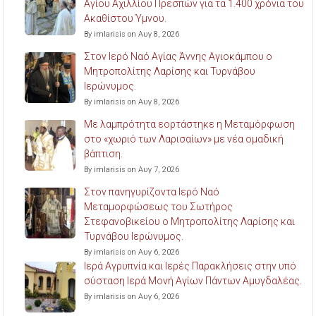
Αγίου Αχιλλίου Πρεσπών για τα 1.400 χρόνια του
Ακαθίστου Ύμνου.
By imlarisis on Αυγ 8, 2026
Στον Ιερό Ναό Αγίας Άννης Αγιοκάμπου ο
Μητροπολίτης Λαρίσης και Τυρνάβου
Ιερώνυμος.
By imlarisis on Αυγ 8, 2026
Με λαμπρότητα εορτάστηκε η Μεταμόρφωση
στο «χωριό των Λαρισαίων» με νέα ομαδική
βάπτιση.
By imlarisis on Αυγ 7, 2026
Στον πανηγυρίζοντα Ιερό Ναό
Μεταμορφώσεως του Σωτήρος
Στεφανοβικείου ο Μητροπολίτης Λαρίσης και
Τυρνάβου Ιερώνυμος.
By imlarisis on Αυγ 6, 2026
Ιερά Αγρυπνία και Ιερές Παρακλήσεις στην υπό
σύσταση Ιερά Μονή Αγίων Πάντων Αμυγδαλέας.
By imlarisis on Αυγ 6, 2026