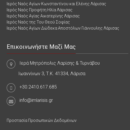
Ιερός Ναός Αγίων Κωνσταντίνου και Ελένης Λάρισας
Ιερός Ναός Προφήτη Ηλία Λάρισας
Ιερός Ναός Αγίας Αικατερίνης Λάρισας
Ιερός Ναός της Του Θεού Σοφίας
Ιερός Ναός Αγίων Δώδεκα Αποστόλων Γιάννουλης Λάρισας
Επικοινωνήστε Μαζί Μας
Ιερά Μητρόπολις Λαρίσης & Τυρνάβου
Ιωαννίνων 3, Τ.Κ. 41334, Λάρισα
+30.2410.617.685
info@imlarisis.gr
Προστασία Προσωπικών Δεδομένων