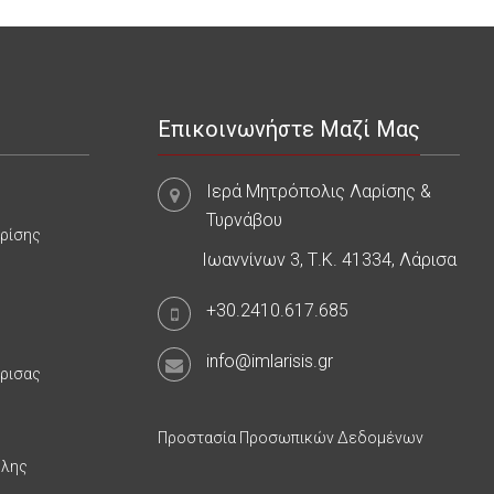
Επικοινωνήστε Μαζί Μας
Ιερά Μητρόπολις Λαρίσης &
Τυρνάβου
αρίσης
Ιωαννίνων 3, Τ.Κ. 41334, Λάρισα
+30.2410.617.685
info@imlarisis.gr
άρισας
Προστασία Προσωπικών Δεδομένων
υλης