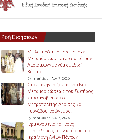
Ροή Ειδήσεων
Με λαμπρότητα εορτάστηκε η
Μεταμόρφωση στο «χωριό των
Λαρισαίων» με νέα ομαδική
βάπτιση.
By imlarisis on Αυγ 7, 2026
Στον πανηγυρίζοντα Ιερό Ναό
Μεταμορφώσεως του Σωτήρος
Στεφανοβικείου ο
Μητροπολίτης Λαρίσης και
Τυρνάβου Ιερώνυμος.
By imlarisis on Αυγ 6, 2026
Ιερά Αγρυπνία και Ιερές
Παρακλήσεις στην υπό σύσταση
Ιερά Μονή Αγίων Πάντων