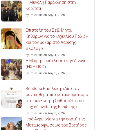
Η Μεγάλη Παράκληση στην
Καρίτσα.
By imlarisis on Αυγ 4, 2026
Επιστολή του Σεβ. Μητρ.
Κηθύρων για το «Αχιλλίου Πόλις»
και τον μακαριστό Λαρίσης
Θεολόγο.
By imlarisis on Αυγ 4, 2026
Η Μικρή Παράκληση στην Αιγάνη.
(ΗΧΗΤΙΚΟ)
By imlarisis on Αυγ 3, 2026
Βαρβάρα Βασιλάκη: «Από τον
συναισθηματικό κατακερματισμό
στη σύνθεση: η Ορθοδοξία και η
ψυχική υγεία της Ευρώπης».
By imlarisis on Αυγ 3, 2026
Ιερά Αγρυπνία για την εορτή της
Μεταμορφώσεως του Σωτήρος