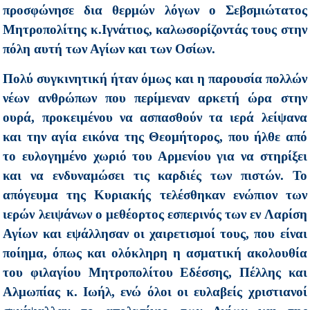
προσφώνησε δια θερμών λόγων ο Σεβσμιώτατος
Μητροπολίτης κ.Ιγνάτιος, καλωσορίζοντάς τους στην
πόλη αυτή των Αγίων και των Οσίων.
Πολύ συγκινητική ήταν όμως και η παρουσία πολλών
νέων ανθρώπων που περίμεναν αρκετή ώρα στην
ουρά, προκειμένου να ασπασθούν τα ιερά λείψανα
και την αγία εικόνα της Θεομήτορος, που ήλθε από
το ευλογημένο χωριό του Αρμενίου για να στηρίξει
και να ενδυναμώσει τις καρδιές των πιστών. Το
απόγευμα της Κυριακής τελέσθηκαν ενώπιον των
ιερών λειψάνων ο μεθέορτος εσπερινός των εν Λαρίση
Αγίων και εψάλλησαν οι χαιρετισμοί τους, που είναι
ποίημα, όπως και ολόκληρη η ασματική ακολουθία
του φιλαγίου Μητροπολίτου Εδέσσης, Πέλλης και
Αλμωπίας κ. Ιωήλ, ενώ όλοι οι ευλαβείς χριστιανοί