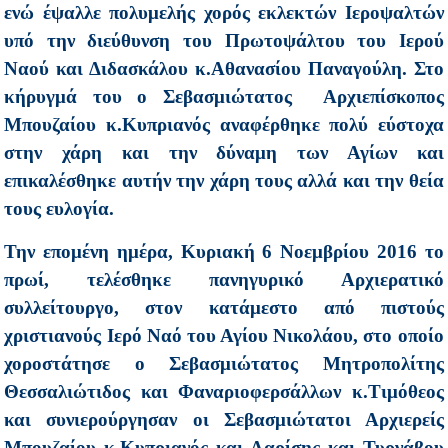
ενώ έψαλλε πολυμελής χορός εκλεκτών Ιεροψαλτών
υπό την διεύθυνση του Πρωτοψάλτου του Ιερού
Ναού και Διδασκάλου κ.Αθανασίου Παναγούλη. Στο
κήρυγμά του ο Σεβασμιώτατος Αρχιεπίσκοπος
Μπουζαίου κ.Κυπριανός αναφέρθηκε πολύ εύστοχα
στην χάρη και την δύναμη των Αγίων και
επικαλέσθηκε αυτήν την χάρη τους αλλά και την θεία
τους ευλογία.
Την επομένη ημέρα, Κυριακή 6 Νοεμβρίου 2016 το
πρωί, τελέσθηκε πανηγυρικό Αρχιερατικό
συλλείτουργο, στον κατάμεστο από πιστούς
χριστιανούς Ιερό Ναό του Αγίου Νικολάου, στο οποίο
χοροστάτησε ο Σεβασμιώτατος Μητροπολίτης
Θεσσαλιώτιδος και Φαναριοφερσάλλων κ.Τιμόθεος
και συνιερούργησαν οι Σεβασμιώτατοι Αρχιερείς
Μπουζαίου κ.Κυπριανός και Λαρίσης και Τυρνάβου