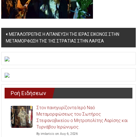
Post
ΜΕΓΑΛΟΠΡΕΠΗΣ Η ΛΙΤΑΝΕΥΣΗ ΤΗΣ ΙΕΡΑΣ ΕΙΚΟΝΟΣ ΣΤΗΝ
ΜΕΤΑΜΟΡΦΩΣΗ ΤΗΣ 1ΗΣ ΣΤΡΑΤΙΑΣ ΣΤΗΝ ΛΑΡΙΣΑ
navigation
Ροή Ειδήσεων
Στον πανηγυρίζοντα Ιερό Ναό
Μεταμορφώσεως του Σωτήρος
Στεφανοβικείου ο Μητροπολίτης Λαρίσης και
Τυρνάβου Ιερώνυμος.
By imlarisis on Αυγ 6, 2026