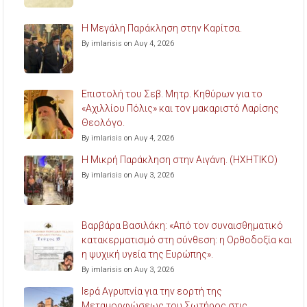
Η Μεγάλη Παράκληση στην Καρίτσα.
By imlarisis on Αυγ 4, 2026
Επιστολή του Σεβ. Μητρ. Κηθύρων για το
«Αχιλλίου Πόλις» και τον μακαριστό Λαρίσης
Θεολόγο.
By imlarisis on Αυγ 4, 2026
Η Μικρή Παράκληση στην Αιγάνη. (ΗΧΗΤΙΚΟ)
By imlarisis on Αυγ 3, 2026
Βαρβάρα Βασιλάκη: «Από τον συναισθηματικό
κατακερματισμό στη σύνθεση: η Ορθοδοξία και
η ψυχική υγεία της Ευρώπης».
By imlarisis on Αυγ 3, 2026
Ιερά Αγρυπνία για την εορτή της
Μεταμορφώσεως του Σωτήρος στις