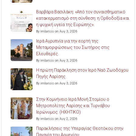
Βαρβάρα Βασιλάκη: «Από τον συναισθηματικό
κατακερματισμό στη σύνθεση: η Ορθοδοξία και
η ψυχική υγεία της Ευρώπης».
By imlarisis on Αυγ 3, 2026
Ιερά Αγρυπνία για την εορτή της
Μεταμορφώσεως του Σωτήρος στις
Ελευθερές.
By imlarisis on Αυγ 3, 2026
Η πρώτη Παράκληση στον Ιερό Ναό Ζωοδόχου
Πηγής Λαρίσης.
By imlarisis on Αυγ 3, 2026
Στην Κομνήνειο Ιερά Μονή Στομίου ο
Μητροπολίτης Λαρίσης και Τυρνάβου
Ιερώνυμος. (ΗΧΗΤΙΚΟ)
By imlarisis on Αυγ 2, 2026
Παρακλήσεις της Υπεραγίας Θεοτόκου στην
Παναγία του Αρμενίου.