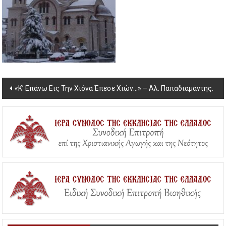
Post
«Κ’ Επάνω Εις Την Χιόνα Έπεσε Χιών…» – Αλ. Παπαδιαμάντης.
navigation