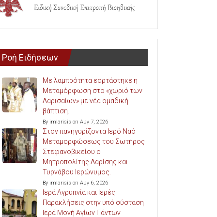
Ροή Ειδήσεων
Με λαμπρότητα εορτάστηκε η
Μεταμόρφωση στο «χωριό των
Λαρισαίων» με νέα ομαδική
βάπτιση.
By imlarisis on Αυγ 7, 2026
Στον πανηγυρίζοντα Ιερό Ναό
Μεταμορφώσεως του Σωτήρος
Στεφανοβικείου ο
Μητροπολίτης Λαρίσης και
Τυρνάβου Ιερώνυμος.
By imlarisis on Αυγ 6, 2026
Ιερά Αγρυπνία και Ιερές
Παρακλήσεις στην υπό σύσταση
Ιερά Μονή Αγίων Πάντων