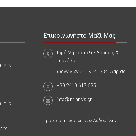
Επικοινωνήστε Μαζί Μας
Ιερά Μητρόπολις Λαρίσης &
Τυρνάβου
αρίσης
Ιωαννίνων 3, Τ.Κ. 41334, Λάρισα
+30.2410.617.685
info@imlarisis.gr
άρισας
Προστασία Προσωπικών Δεδομένων
υλης