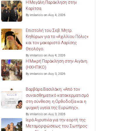
Η Μεγάλη Παράκληση στην
Καρίτσα.
By imlarisis on Αυγ 4, 2026
Επιστολή του Σεβ. Μητρ.
Κηθύρων για το «Αχιλλίου Πόλις»
και τον μακαριστό Λαρίσης
Θεολόγο.
By imlarisis on Αυγ 4, 2026
Η Μικρή Παράκληση στην Αιγάνη.
(ΗΧΗΤΙΚΟ)
By imlarisis on Αυγ 3, 2026
Βαρβάρα Βασιλάκη: «Από τον
συναισθηματικό κατακερματισμό
στη σύνθεση: η Ορθοδοξία και η
ψυχική υγεία της Ευρώπης».
By imlarisis on Αυγ 3, 2026
Ιερά Αγρυπνία για την εορτή της
Μεταμορφώσεως του Σωτήρος