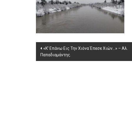
Post
«Κ’ Επάνω Εις Την Χιόνα Έπεσε Χιών…» – Αλ.
Παπαδιαμάντης.
navigation