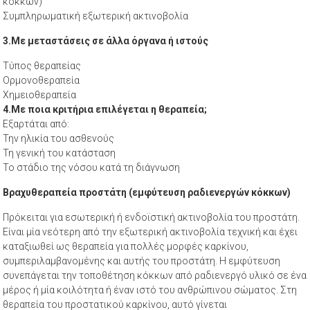
κόκκων)
Συμπληρωματική εξωτερική ακτινοβολία
3.Με μεταστάσεις σε άλλα όργανα ή ιστούς
Τύπος θεραπείας
Ορμονοθεραπεία
Χημειοθεραπεία
4.Με ποια κριτήρια επιλέγεται η θεραπεία;
Εξαρτάται από:
Την ηλικία του ασθενούς
Τη γενική του κατάσταση
Το στάδιο της νόσου κατά τη διάγνωση
Βραχυθεραπεία προστάτη (εμφύτευση ραδιενεργών κόκκων)
Πρόκειται για εσωτερική ή ενδοϊστική ακτινοβολία του προστάτη.
Είναι μία νεότερη από την εξωτερική ακτινοβολία τεχνική και έχει
καταξιωθεί ως θεραπεία για πολλές μορφές καρκίνου,
συμπεριλαμβανομένης και αυτής του προστάτη. Η εμφύτευση
συνεπάγεται την τοποθέτηση κόκκων από ραδιενεργό υλικό σε ένα
μέρος ή μία κοιλότητα ή έναν ιστό του ανθρώπινου σώματος. Στη
θεραπεία του προστατικού καρκίνου, αυτό γίνεται