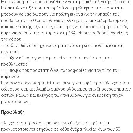
Η διάγνωση της νόσου συνήθως γίνεται με απλή κλινική εξέταση. o
Η δακτυλική εξέταση του ορθού και η ψηλάφηση του προστάτη
μπορούν να μας δώσουν μια πρώτη εικόνα για την ύπαρξη του
προβλήματος. o Ο αιματολογικός έλεγχος, συμπεριλαμβανομένης
κάποιας ειδικής εξέτασης, όπως η όξινη φωσφατάση, ή ο ειδικός
καρκινικός δείκτης του προστάτη ΡSA, δίνουν σοβαρές ενδείξεις
της νόσου.
– Το διορθικό υπερηχογράφημα προστάτη είναι πολύ αξιόπιστη
εξέταση.
– Η αξονική τομογραφία μπορεί να ορίσει την έκταση του
προβλήματος.
– Η βιοψία του προστάτη δίνει πληροφορίες για τον τύπο του
καρκίνου.
Εφόσον η διάγνωση τεθεί, πρέπει να γίνει ευρύτερος έλεγχος του
σώματος, συμπεριλαμβανομένου ολόσωμου σπινθηρογραφήματος
οστών, καθώς και έλεγχος των πνευμόνων για ανεύρεση τυχόν
μεταστάσεων.
Προφύλαξη
Έλεγχος του προστάτη με δακτυλική εξέταση πρέπει να
πραγματοποιείται ετησίως σε κάθε άνδρα ηλικίας άνω των 50