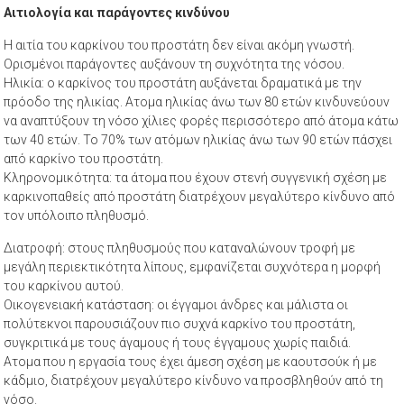
Αιτιολογία και παράγοντες κινδύνου
Η αιτία του καρκίνου του προστάτη δεν είναι ακόμη γνωστή.
Ορισμένοι παράγοντες αυξάνουν τη συχνότητα της νόσου.
Ηλικία: ο καρκίνος του προστάτη αυξάνεται δραματικά με την
πρόοδο της ηλικίας. Ατομα ηλικίας άνω των 80 ετών κινδυνεύουν
να αναπτύξουν τη νόσο χίλιες φορές περισσότερο από άτομα κάτω
των 40 ετών. Το 70% των ατόμων ηλικίας άνω των 90 ετών πάσχει
από καρκίνο του προστάτη.
Κληρονομικότητα: τα άτομα που έχουν στενή συγγενική σχέση με
καρκινοπαθείς από προστάτη διατρέχουν μεγαλύτερο κίνδυνο από
τον υπόλοιπο πληθυσμό.
Διατροφή: στους πληθυσμούς που καταναλώνουν τροφή με
μεγάλη περιεκτικότητα λίπους, εμφανίζεται συχνότερα η μορφή
του καρκίνου αυτού.
Οικογενειακή κατάσταση: οι έγγαμοι άνδρες και μάλιστα οι
πολύτεκνοι παρουσιάζουν πιο συχνά καρκίνο του προστάτη,
συγκριτικά με τους άγαμους ή τους έγγαμους χωρίς παιδιά.
Ατομα που η εργασία τους έχει άμεση σχέση με καουτσούκ ή με
κάδμιο, διατρέχουν μεγαλύτερο κίνδυνο να προσβληθούν από τη
νόσο.