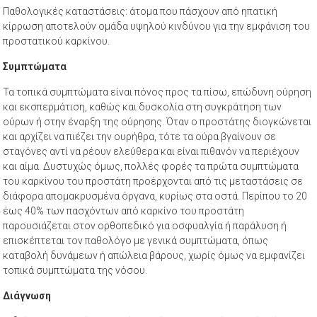
Παθολογικές καταστάσεις: άτομα που πάσχουν από ηπατική
κίρρωση αποτελούν ομάδα υψηλού κινδύνου για την εμφάνιση του
προστατικού καρκίνου.
Συμπτώματα
Τα τοπικά συμπτώματα είναι πόνος προς τα πίσω, επώδυνη ούρηση
και εκσπερμάτιση, καθώς και δυσκολία στη συγκράτηση των
ούρων ή στην έναρξη της ούρησης. Όταν ο προστάτης διογκώνεται
και αρχίζει να πιέζει την ουρήθρα, τότε τα ούρα βγαίνουν σε
σταγόνες αντί να ρέουν ελεύθερα και είναι πιθανόν να περιέχουν
και αίμα. Δυστυχώς όμως, πολλές φορές τα πρώτα συμπτώματα
του καρκίνου του προστάτη προέρχονται από τις μεταστάσεις σε
διάφορα απομακρυσμένα όργανα, κυρίως στα οστά. Περίπου το 20
έως 40% των πασχόντων από καρκίνο του προστάτη
παρουσιάζεται στον ορθοπεδικό για οσφυαλγία ή παράλυση ή
επισκέπτεται τον παθολόγο με γενικά συμπτώματα, όπως
καταβολή δυνάμεων ή απώλεια βάρους, χωρίς όμως να εμφανίζει
τοπικά συμπτώματα της νόσου.
Διάγνωση