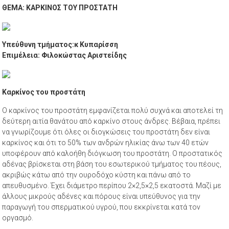
ΘΕΜΑ: ΚΑΡΚΙΝΟΣ ΤΟΥ ΠΡΟΣΤΑΤΗ
Υπεύθυνη τμήματος:κ Κυπαρίσση
Επιμέλεια: Φιλοκώστας Αριστείδης
Καρκίνος του προστάτη
Ο καρκίνος του προστάτη εμφανίζεται πολύ συχνά και αποτελεί τη
δεύτερη αιτία θανάτου από καρκίνο στους άνδρες. Βέβαια, πρέπει
να γνωρίζουμε ότι όλες οι διογκώσεις του προστάτη δεν είναι
καρκίνος και ότι το 50% των ανδρών ηλικίας άνω των 40 ετών
υποφέρουν από καλοήθη διόγκωση του προστάτη. Ο προστατικός
αδένας βρίσκεται στη βάση του εσωτερικού τμήματος του πέους,
ακριβώς κάτω από την ουροδόχο κύστη και πάνω από το
απευθυσμένο. Έχει διάμετρο περίπου 2×2,5×2,5 εκατοστά. Μαζί με
άλλους μικρούς αδένες και πόρους είναι υπεύθυνος για την
παραγωγή του σπερματικού υγρού, που εκκρίνεται κατά τον
οργασμό.