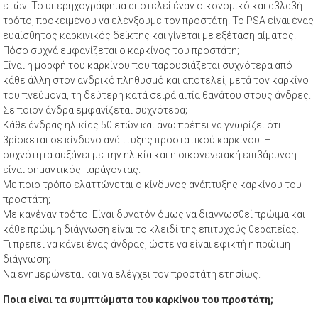
ετών. Το υπερηχογράφημα αποτελεί έναν οικονομικό και αβλαβή
τρόπο, προκειμένου να ελέγξουμε τον προστάτη. Το ΡSA είναι ένας
ευαίσθητος καρκινικός δείκτης και γίνεται με εξέταση αίματος.
Πόσο συχνά εμφανίζεται ο καρκίνος του προστάτη;
Είναι η μορφή του καρκίνου που παρουσιάζεται συχνότερα από
κάθε άλλη στον ανδρικό πληθυσμό και αποτελεί, μετά τον καρκίνο
του πνεύμονα, τη δεύτερη κατά σειρά αιτία θανάτου στους άνδρες.
Σε ποιον άνδρα εμφανίζεται συχνότερα;
Κάθε άνδρας ηλικίας 50 ετών και άνω πρέπει να γνωρίζει ότι
βρίσκεται σε κίνδυνο ανάπτυξης προστατικού καρκίνου. Η
συχνότητα αυξάνει με την ηλικία και η οικογενειακή επιβάρυνση
είναι σημαντικός παράγοντας.
Με ποιο τρόπο ελαττώνεται ο κίνδυνος ανάπτυξης καρκίνου του
προστάτη;
Με κανέναν τρόπο. Είναι δυνατόν όμως να διαγνωσθεί πρώιμα και
κάθε πρώιμη διάγνωση είναι το κλειδί της επιτυχούς θεραπείας.
Τι πρέπει να κάνει ένας άνδρας, ώστε να είναι εφικτή η πρώιμη
διάγνωση;
Να ενημερώνεται και να ελέγχει τον προστάτη ετησίως.
Ποια είναι τα συμπτώματα του καρκίνου του προστάτη;