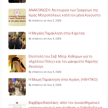
ΑΝΑΚΟΙΝΩΣΗ: Λειτουργία των Γραφείων της
Ιεράς Μητροπόλεως κατά τον μήνα Αύγουστο.
By imlarisis on Αυγ 5, 2026
Η Μεγάλη Παράκληση στην Καρίτσα.
By imlarisis on Αυγ 4, 2026
Επιστολή του Σεβ. Μητρ. Κηθύρων για το
«Αχιλλίου Πόλις» και τον μακαριστό Λαρίσης
Θεολόγο.
By imlarisis on Αυγ 4, 2026
Η Μικρή Παράκληση στην Αιγάνη. (ΗΧΗΤΙΚΟ)
By imlarisis on Αυγ 3, 2026
Βαρβάρα Βασιλάκη: «Από τον συναισθηματικό
κατακερματισμό στη σύνθεση: η Ορθοδοξία και