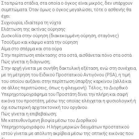
Στα πρώτα στάδια, στα οποία ο όγκος είναι μικρός, δεν υπάρχουν
συμπτώματα. Όταν όμως ο όγκος μεγαλώσει, τότε ο ασθενής θα
έχει:
Συχνουρία, ιδιαίτερα τη νύχτα
Ελάττωση της ακτίνας ούρησης
Δυσκολία στην ούρηση (διακεκομμένη ούρηση, σταγόνες)
Τσούξιμο και κάψιμο κατά την ούρηση
Αίμα στο σπέρμα και στα ούρα
Στην περίπτωση επέκτασης στα οστά, αισθάνεται πόνο στα οστά.
Πώς γίνεται η διάγνωση;
Στην αρχή γίνεται με συνήθη δακτυλική εξέταση, ενώ στη συνέχεια,
με τη μέτρηση του Ειδικού Προστατικού Αντιγόνου (ΡSΑ), η τιμή
του οποίου αυξάνει στην περίπτωση ύπαρξης καρκίνου (αλλά και
σε άλλες περιπτώσεις, όπως η φλεγμονή). Τέλος, το Διορθικό
Υπερηχοτομογράφημα του Προστάτη δίνει την πλήρη και σαφή
εικόνα του προστάτη, μέσω της οποίας ελέγχεται η φυσιολογική ή
όχι εσωτερική αρχιτεκτονική του οργάνου.
Πώς γίνεται η επιβεβαίωση;
Με κατευθυνόμενη βιοψία μέσω του Διορθικού
Υπερηχοτομογράφου. Η λήψη μερικών δειγμάτων προστατικού
ιστού γίνεται με απόλυτη ακρίβεια μέσω της οπτικής εικόνας που