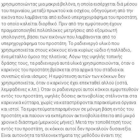
χρησιμοποιώντας μια μακριά βελόνα, η οποία εισέρχεται διά μέσου
του περιναίου, μεταξύ πρωκτού και οσχέου, οδηγούμενη από την
εικόνα που λαμβάνεται από ειδικό υπερηχογράφημα του προστάτη,
το οποίο καλείται διορθικό. Πριν από την εμφύτευση έχουν
πραγματοποιηθεί πολύπλοκες μετρήσεις από εξομοιωτή
υπολογιστή, βάσει των εικόνων που λαμβάνονται από το
υπερηχογράφημα του προστάτη. Το ραδιενεργό υλικό που
χρησιμοποιείται στους κόκκους είναι κυρίως ιώδιο ή παλλάδιο,
ένα μέταλλο όμοιο της πλατίνας. Λόγω της υψηλής τοπικής
δράσης τους, τα ραδιενεργά αυτά υλικά χρησιμοποιούνται, όταν ο
καρκίνος του προστάτη βρίσκεται στα αρχικά του στάδια και
συνεπώς είναι ιάσιμος. Η εμφύτευση αυτών των κόκκων δεν
χρησιμοποιείται, όταν ο καρκίνος έχει επεκταθεί αλλού (οστά,
λεμφαδένες κ.λπ.). Όταν οι ραδιενεργοί αυτοί κόκκοι εμφυτευθούν
εντός του προστάτη, υψηλές δόσεις ακτινοβολίας στέλνονται στα
καρκινικά κύτταρα, χωρίς να καταστρέφονται παρακείμενα όργανα
και ιστοί. Τα εμφυτεύματα παραμένουν σε μόνιμη βάση εντός του
προστάτη και παύουν να εκπέμπουν ακτινοβολία έπειτα από μικρό
χρονικό διάστημα (μερικούς μήνες). Μετά την τοποθέτησή τους
εντός του προστάτη, οι κόκκοι αυτοί δεν προκαλούν δυσανεξία.
Είναι αυτονόητα τα πλεονεκτήματα της μεθόδου έναντι της