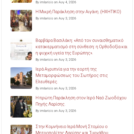
By imlarisis on Αυγ 4, 2026
Η Μικρή Παράκληση στην Αιγάνη. (ΗΧΗΤΙΚΟ)
By imlarisis on Αυγ 3, 2026
Βαρβάρα Βασιλάκη: «Από τον συναισθηματικό
κατακερματισμό στη σύνθεση: η Ορθοδοξία και
η ψυχική υγεία της Ευρώπης».
By imlarisis on Αυγ 3, 2026
Ιερά Αγρυπνία για την εορτή της
Μεταμορφώσεως του Σωτήρος στις
Ελευθερές.
By imlarisis on Αυγ 3, 2026
Η πρώτη Παράκληση στον Ιερό Ναό Ζωοδόχου
Πηγής Λαρίσης.
By imlarisis on Αυγ 3, 2026
Στην Κομνήνειο Ιερά Μονή Στομίου ο
Μητροπολίτης Λαρίσης και Τυρνάβου