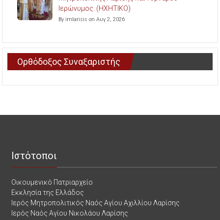
Ιερώνυμος. (ΗΧΗΤΙΚΟ)
By imlarisis on Αυγ 2, 2026
Ορθόδοξος Συναξαριστής
Ιστότοποι
Οικουμενικό Πατριαρχείο
Εκκλησία της Ελλάδος
Ιερός Μητροπολιτικός Ναός Αγίου Αχιλλίου Λαρίσης
Ιερός Ναός Αγίου Νικολάου Λαρίσης