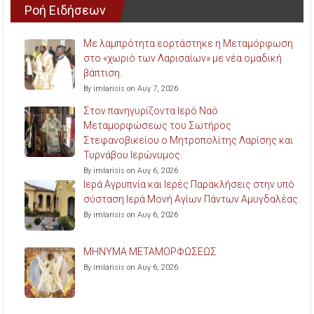
Ροή Ειδήσεων
Με λαμπρότητα εορτάστηκε η Μεταμόρφωση
στο «χωριό των Λαρισαίων» με νέα ομαδική
βάπτιση.
By imlarisis on Αυγ 7, 2026
Στον πανηγυρίζοντα Ιερό Ναό
Μεταμορφώσεως του Σωτήρος
Στεφανοβικείου ο Μητροπολίτης Λαρίσης και
Τυρνάβου Ιερώνυμος.
By imlarisis on Αυγ 6, 2026
Ιερά Αγρυπνία και Ιερές Παρακλήσεις στην υπό
σύσταση Ιερά Μονή Αγίων Πάντων Αμυγδαλέας.
By imlarisis on Αυγ 6, 2026
ΜΗΝΥΜΑ ΜΕΤΑΜΟΡΦΩΣΕΩΣ
By imlarisis on Αυγ 6, 2026