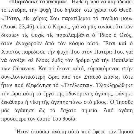
«Παρέδωκε τό πνεῦμα»
. Ἦλθε ἡ ὥρα νά παραδώσει
τό πνεῦμα, τήν ψυχή Του δηλαδή στά χέρια τοῦ Θεοῦ.
«Πάτερ, εἰς χεῖρας Σου παρατίθεμαι τό πνεῦμα μου»
(Λουκ. 23,46), εἶπε ὁ Κύριος, γιά νά μᾶς τονίσει ὅτι τῶν
δικαίων τίς ψυχές τίς παραλαμβάνει ὁ Ἴδιος ὁ Θεός,
ὅταν ἀναχωροῦν ἀπό τόν κόσμο αὐτό. Ἔτσι καί ὁ
Χριστός παρέδωσε τήν ψυχή Του στόν Πατέρα Του, γιά
νά ἀνοίξει σέ ὅλους ἐμᾶς τόν δρόμο γιά τήν Βασιλεία
τῶν Οὐρανῶν. Καί τό ἔκανε αὐτό, εὑρισκόμενος στήν
συγκλονιστικότερη ὥρα, ἀπό τόν Σταυρό ἐπάνω, τότε
ἦταν πού ἐξεφώνησε τό «Τετέλεσται». Ὁλοκληρώθηκε
τήν ὥρα αὐτή τό ἔργο τῆς ὀδυνόμενης ἀγάπης, φάνηκε
ξεκάθαρα ἡ νίκη τῆς ἀγάπης πάνω στό μῖσος. Ὁ Ἰησοῦς
μᾶς ἀγάπησε ὥς τό ἔσχατο σημεῖο. Ἀπό ἀγάπη
προσέφερε τόν ἑαυτό Του θυσία.
Ἦταν ἐκούσια ἀγάπη αὐτό πού ἔφερε τόν Ἰησοῦ