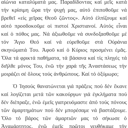
αἰώνια καταλύματά μας. Παραδίδοντας καί μεῖς κατά
τήν κρίσιμη ὥρα τήν ψυχή μας, αὐτό ἐπιποθοῦμε νά
βρεθεῖ «εἰς χεῖρας Θεοῦ ζῶντος». Αὐτό ἐλπίζουμε καί
αὐτό προσδοκοῦμε οἱ πιστοί Χριστιανοί. Αὐτός εἶναι
καί ὁ πόθος μας. Νά ἀξιωθοῦμε νά συνδοξασθοῦμε μέ
τόν Ἅγιο Θεό καί νά εὑρεθοῦμε στά Οὐράνια
σκηνώματά Του. Ἀφοῦ καί ὁ Κύριος προσμένει ἐμᾶς.
Ὅλα τά φρικτά παθήματα, τά βάσανα καί τίς πληγές τά
διῆλθε μόνος Του, ἐνῶ τήν χαρά τῆς Ἀναστάσεως τήν
μοιράζει σέ ὅλους τούς ἀνθρώπους. Καί τό ὀξύμωρο;
Ὁ Ἰησούς θανατώνεται γιά πράξεις πού δέν ἔκανε
καί λογίζεται μετά τῶν κακούργων γιά ἐγκλήματα πού
δέν διέπραξε, ἐνῶ ἐμεῖς γιατρευόμαστε ἀπό τούς πόνους
τῶν ἁμαρτημάτων πού δέν μπορέσαμε νά βαστάξουμε.
Ὅλο τό βάρος τῶν ἁμαρτιῶν μας τό σήκωσε ὁ
Ἀναμάρτητος, ἐνῶ ἐμεῖς πρῶτοι γευθήκαμε τήν