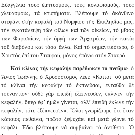
Εὐαγγέλια τούς ἐμπτυσμούς, τούς κολαφισμούς, τούς
χλευασμούς, τά κτυπήματα. Βλέπουμε τό ἀκάνθινο
στεφάνι στήν κεφαλή τοῦ Νυμφίου τῆς Ἐκκλησίας μας,
τήν ἐγκατάλειψη τῶν φίλων καί τῶν οἰκείων, τό μῖσος
τῶν Φαρισαίων, τήν ὀργή τῶν Ἀρχιερέων, τήν κακία
τοῦ διαβόλου καί τόσα ἄλλα. Καί τό σημαντικότερο, ὁ
Χριστός ἐπί τοῦ Σταυροῦ, μόνος ἐπάνω στόν Σταυρό.
Καί κλίνας τήν κεφαλήν παρέδωκεν τό πνεῦμα·
ὁ
Ἅγιος Ἰωάννης ὁ Χρυσόστομος λέει: «Καίτοι οὐ μετά
τό κλῖναι τήν κεφαλήν τό ἐκπνεῦσαι, ἐνταῦθα δέ
τοὐναντίον· οὐδέ γάρ ἐπειδή ἐξέπνευσεν, ἔκλινεν τήν
κεφαλήν, ὅπερ ἐφ’ ἡμῶν γίνεται, ἀλλ’ ἐπειδή ἔκλινε τήν
κεφαλήν, τότε ἐξέπνευσεν». Ὅλοι γνωρίζουμε ὅτι ὅταν
κάποιος πεθαίνει, πρῶτα ξεψυχάει καί μετά γέρνει τό
κεφάλι. Ἐδῶ βλέπουμε νά συμβαίνει τό ἀντίθετο. Ὁ