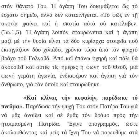
στόν θάνατό Του. Ἡ ἀγάπη Του δοκιμάζεται ὥς τό
ἔσχατο σημεῖο, ἀλλά δέν καταπνίγεται. «Τό φῶς ἐν τῇ
σκοτίᾳ φαίνει καί ἡ σκοτία αὐτό οὐ κατέλαβεν.
(Ἰω.1,5). Ἡ ἀγάπη λοιπόν σταυρώνεται καί ἡ ἀγάπη
μαζί μέ τήν θυσία εἶναι τά δύο κυρίαρχα στοιχεῖα πού
ἐκπηγάζουν δύο χιλιάδες χρόνια τώρα ἀπό τόν φριχτό
βράχο τοῦ Γολγοθᾶ. Ἀπό κεῖ ἐπάνω ἠχηρή καί πάλι θά
ἀκουσθεῖ καί αὐτές τίς ἡμέρες ἡ φωνή τοῦ Θεοῦ, μιά
φωνή γεμάτη ἀγωνία, ἐνδιαφέρον καί ἀγάπη γιά τόν
ἄνθρωπο, γιά τόν ὁποῖο καί σταυρώθηκε.
«Καί κλίνας τήν κεφαλήν, παρέδωκε τό
πνεῦμα».
Παρέδωσε τήν ψυχή Του στόν Πατέρα Του γιά
νά μᾶς ἀνοίξει καί σέ ἐμᾶς τόν δρόμο πρός τήν
ἠτοιμασμένη Πατρίδα. Ἔγινε ὑπογραμμός, ὥστε
ἀκολουθώντας καί μεῖς τά ἴχνη Του νά πορευθῦμε στά