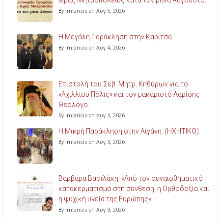
Ιεράς Μητροπόλεως κατά τον μήνα Αύγουστο.
By imlarisis on Αυγ 5, 2026
Η Μεγάλη Παράκληση στην Καρίτσα.
By imlarisis on Αυγ 4, 2026
Επιστολή του Σεβ. Μητρ. Κηθύρων για το
«Αχιλλίου Πόλις» και τον μακαριστό Λαρίσης
Θεολόγο.
By imlarisis on Αυγ 4, 2026
Η Μικρή Παράκληση στην Αιγάνη. (ΗΧΗΤΙΚΟ)
By imlarisis on Αυγ 3, 2026
Βαρβάρα Βασιλάκη: «Από τον συναισθηματικό
κατακερματισμό στη σύνθεση: η Ορθοδοξία και
η ψυχική υγεία της Ευρώπης».
By imlarisis on Αυγ 3, 2026