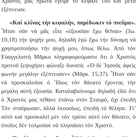
Χριστός μας πρῶτα ἔγειρε τό κεφάλι Του καί μετά
ἐξέπνευσε.
«Καί κλίνας τήν κεφαλήν, παρέδωκεν τό πνεῦμα».
Ἦταν σάν νά μᾶς εἶπε «ἐξουσίαν ἔχω θεῖναι» (Ἰω.
10,18) τήν ψυχήν μου, δηλαδή ἐγώ ἔχω τήν δύναμη νά
χρησιμοποιήσω τήν ψυχή μου, ὅπως θέλω. Ἀπό τόν
Εὐαγγελιστή Μᾶρκο πληροφορούμαστε ὅτι ὁ Χριστός
προτοῦ ξεψυχήσει φώναξε δυνατά. «Ὁ δέ Ἰησοῦς ἀφείς
φωνήν μεγάλην ἐξέπνευσεν» (Μᾶρκ. 15,37). Ἦταν σάν
νά προσκαλοῦσε ὁ Ἴδιος τόν θάνατο ἔχοντας τήν
μεγάλη αὐτή ἐξουσία. Καταλαβαίνουμε δηλαδή ἐδῶ ὅτι
ὁ Χριστός μας πέθανε ἐπάνω στόν Σταυρό, ὄχι ἐπειδή
Τόν σταύρωσαν, ἀλλά ἐκουσίως, ἐπειδή τό θέλησε. Γι’
αὐτό καί προσκαλεῖ μέν τόν τρόπο αὐτό τόν θάνατο, ὁ
ὁποῖος δέν τολμοῦσε νά πλησιάσει τόν Χριστό.