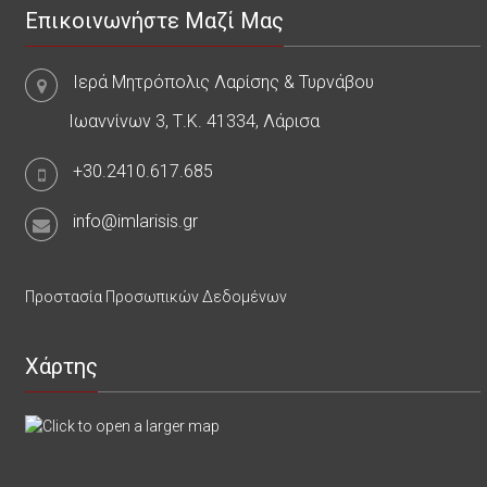
Επικοινωνήστε Μαζί Μας
Ιερά Μητρόπολις Λαρίσης & Τυρνάβου
Ιωαννίνων 3, Τ.Κ. 41334, Λάρισα
+30.2410.617.685
info@imlarisis.gr
Προστασία Προσωπικών Δεδομένων
Χάρτης