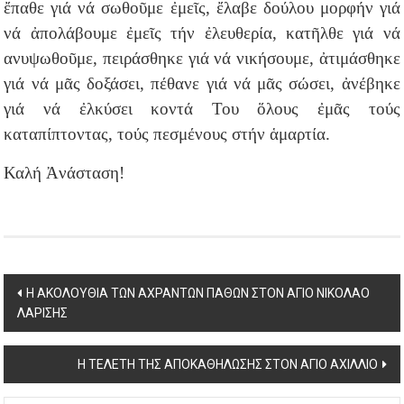
ἔπαθε γιά νά σωθοῦμε ἐμεῖς, ἔλαβε δούλου μορφήν γιά
νά ἀπολάβουμε ἐμεῖς τήν ἐλευθερία, κατῆλθε γιά νά
ανυψωθοῦμε, πειράσθηκε γιά νά νικήσουμε, ἀτιμάσθηκε
γιά νά μᾶς δοξάσει, πέθανε γιά νά μᾶς σώσει, ἀνέβηκε
γιά νά ἐλκύσει κοντά Του ὅλους ἐμᾶς τούς
καταπίπτοντας, τούς πεσμένους στήν ἁμαρτία.
Καλή Ἀνάσταση!
Post
Η ΑΚΟΛΟΥΘΙΑ ΤΩΝ ΑΧΡΑΝΤΩΝ ΠΑΘΩΝ ΣΤΟΝ ΑΓΙΟ ΝΙΚΟΛΑΟ
ΛΑΡΙΣΗΣ
navigation
Η ΤΕΛΕΤΗ ΤΗΣ ΑΠΟΚΑΘΗΛΩΣΗΣ ΣΤΟΝ ΑΓΙΟ ΑΧΙΛΛΙΟ