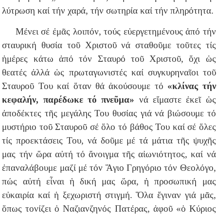
λύτρωση καί τήν χαρά, τήν σωτηρία καί τήν πληρότητα.
Μένει σέ ἐμᾶς λοιπόν, τούς εὐεργετημένους ἀπό τήν
σταυρική θυσία τοῦ Χριστοῦ νά σταθοῦμε τοῦτες τίς
ἡμέρες κάτω ἀπό τόν Σταυρό τοῦ Χριστοῦ, ὄχι ὡς
θεατές ἀλλά ὡς πρωταγωνιστές καί συγκυρηναῖοι τοῦ
Σταυροῦ Του καί ὅταν θά ἀκούσουμε τό
«κλίνας τήν
κεφαλήν, παρέδωκε τό πνεῦμα»
νά εἴμαστε ἐκεῖ ὡς
ἀποδέκτες τῆς μεγάλης Του θυσίας γιά νά βιώσουμε τό
μυστήριο τοῦ Σταυροῦ σέ ὅλο τό βάθος Του καί σέ ὅλες
τίς προεκτάσεις Του, νά δοῦμε μέ τά μάτια τῆς ψυχῆς
μας τήν ὥρα αὐτή τό ἄνοιγμα τῆς αἰωνιότητος, καί νά
ἐπαναλάβουμε μαζί μέ τόν Ἅγιο Γρηγόριο τόν Θεολόγο,
πώς αὐτή εἶναι ἡ δική μας ὥρα, ἡ προσωπική μας
εὐκαιρία καί ἡ ξεχωριστή στιγμή. Ὅλα ἔγιναν γιά μᾶς,
ὅπως τονίζει ὁ Ναζιανζηνός Πατέρας, ἀφοῦ «ὁ Κύριος